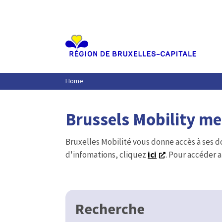
Aller
au
contenu
principal
Home
Brussels Mobility m
Bruxelles Mobilité vous donne accès à ses d
d'infomations, cliquez
ici
. Pour accéder a
Recherche