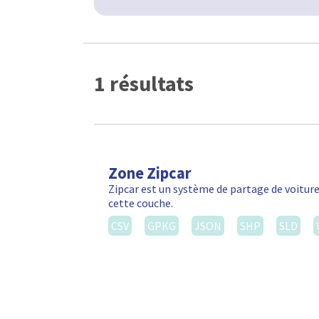
1 résultats
Zone Zipcar
Zipcar est un système de partage de voiture
cette couche.
CSV
GPKG
JSON
SHP
SLD