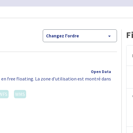
F
Changez l'ordre
Open Data
 en free floating. La zone d'utilisation est montré dans
WFS
WMS