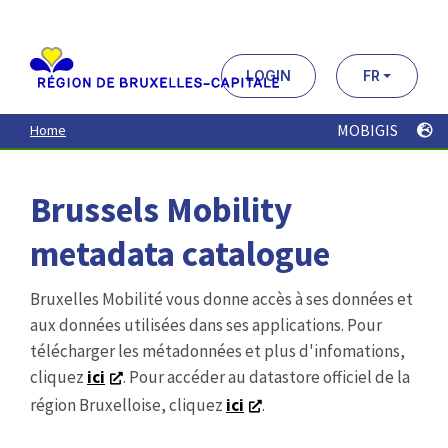
Aller
au
contenu
principal
LOGIN
FR
MOBIGIS
Home
Brussels Mobility
metadata catalogue
Bruxelles Mobilité vous donne accès à ses données et
aux données utilisées dans ses applications. Pour
télécharger les métadonnées et plus d'infomations,
cliquez
ici
. Pour accéder au datastore officiel de la
région Bruxelloise, cliquez
ici
.