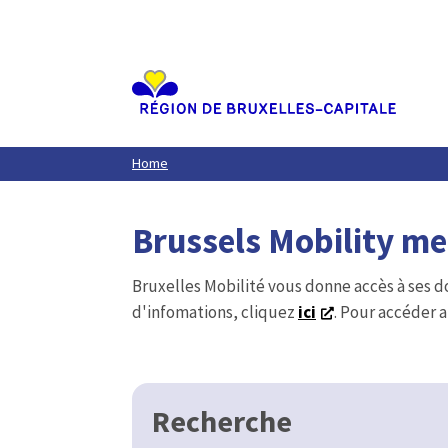
Aller
au
contenu
principal
Home
Brussels Mobility m
Bruxelles Mobilité vous donne accès à ses d
d'infomations, cliquez
ici
. Pour accéder a
Recherche