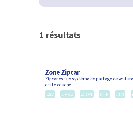
1 résultats
Zone Zipcar
Zipcar est un système de partage de voiture
cette couche.
CSV
GPKG
JSON
SHP
SLD