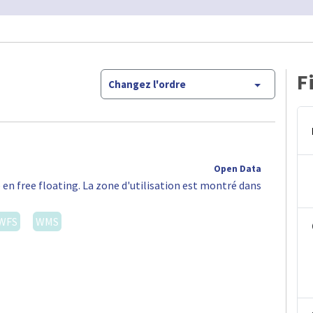
F
Changez l'ordre
Open Data
 en free floating. La zone d'utilisation est montré dans
WFS
WMS