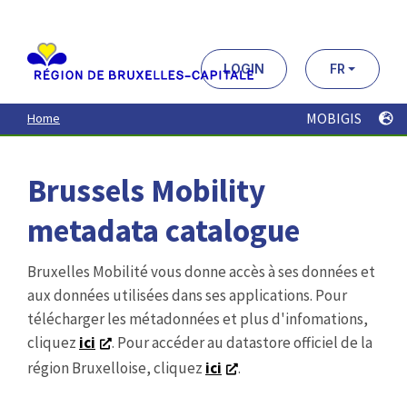
Aller
au
contenu
principal
LOGIN
FR
MOBIGIS
Home
Brussels Mobility
metadata catalogue
Bruxelles Mobilité vous donne accès à ses données et
aux données utilisées dans ses applications. Pour
télécharger les métadonnées et plus d'infomations,
cliquez
ici
. Pour accéder au datastore officiel de la
région Bruxelloise, cliquez
ici
.