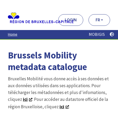
Aller
au
contenu
principal
LOGIN
FR
MOBIGIS
Home
Brussels Mobility
metadata catalogue
Bruxelles Mobilité vous donne accès à ses données et
aux données utilisées dans ses applications. Pour
télécharger les métadonnées et plus d'infomations,
cliquez
ici
. Pour accéder au datastore officiel de la
région Bruxelloise, cliquez
ici
.