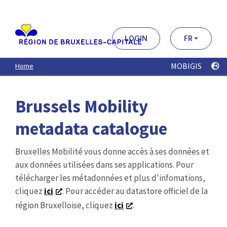
Aller
au
contenu
principal
LOGIN
FR
MOBIGIS
Home
Brussels Mobility
metadata catalogue
Bruxelles Mobilité vous donne accès à ses données et
aux données utilisées dans ses applications. Pour
télécharger les métadonnées et plus d'infomations,
cliquez
ici
. Pour accéder au datastore officiel de la
région Bruxelloise, cliquez
ici
.