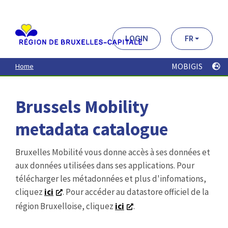
Aller
au
contenu
principal
LOGIN
FR
MOBIGIS
Home
Brussels Mobility
metadata catalogue
Bruxelles Mobilité vous donne accès à ses données et
aux données utilisées dans ses applications. Pour
télécharger les métadonnées et plus d'infomations,
cliquez
ici
. Pour accéder au datastore officiel de la
région Bruxelloise, cliquez
ici
.