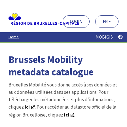
Aller
au
contenu
principal
LOGIN
FR
MOBIGIS
Home
Brussels Mobility
metadata catalogue
Bruxelles Mobilité vous donne accès à ses données et
aux données utilisées dans ses applications. Pour
télécharger les métadonnées et plus d'infomations,
cliquez
ici
. Pour accéder au datastore officiel de la
région Bruxelloise, cliquez
ici
.