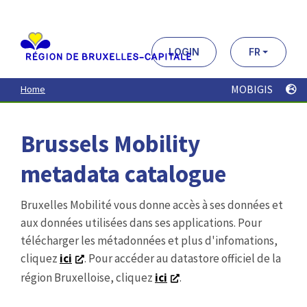
Aller
au
contenu
principal
LOGIN
FR
MOBIGIS
Home
Brussels Mobility
metadata catalogue
Bruxelles Mobilité vous donne accès à ses données et
aux données utilisées dans ses applications. Pour
télécharger les métadonnées et plus d'infomations,
cliquez
ici
. Pour accéder au datastore officiel de la
région Bruxelloise, cliquez
ici
.