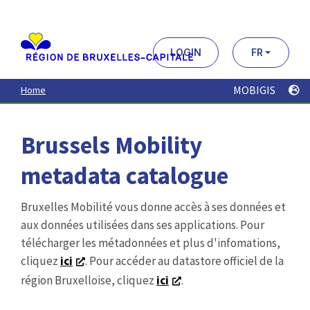
Aller
au
contenu
principal
LOGIN
FR
MOBIGIS
Home
Brussels Mobility
metadata catalogue
Bruxelles Mobilité vous donne accès à ses données et
aux données utilisées dans ses applications. Pour
télécharger les métadonnées et plus d'infomations,
cliquez
ici
. Pour accéder au datastore officiel de la
région Bruxelloise, cliquez
ici
.