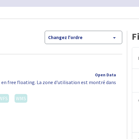
F
Changez l'ordre
Open Data
 en free floating. La zone d'utilisation est montré dans
WFS
WMS