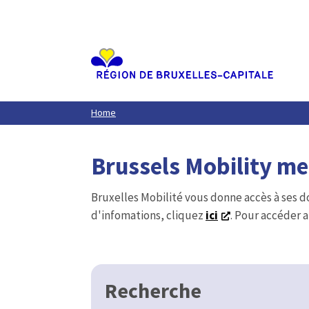
Aller
au
contenu
principal
Home
Brussels Mobility m
Bruxelles Mobilité vous donne accès à ses d
d'infomations, cliquez
ici
. Pour accéder a
Recherche