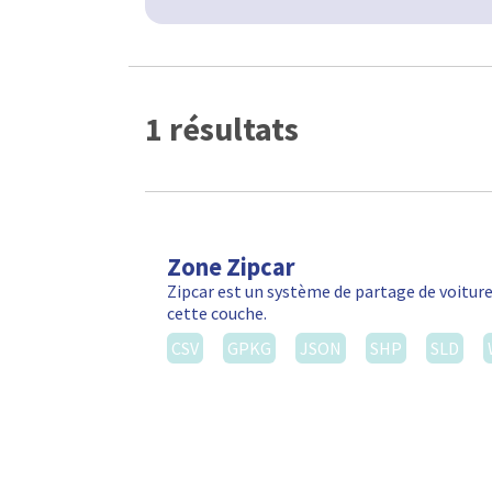
1 résultats
Zone Zipcar
Zipcar est un système de partage de voiture
cette couche.
CSV
GPKG
JSON
SHP
SLD