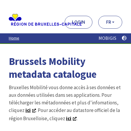
Aller
au
contenu
principal
LOGIN
FR
MOBIGIS
Home
Brussels Mobility
metadata catalogue
Bruxelles Mobilité vous donne accès à ses données et
aux données utilisées dans ses applications. Pour
télécharger les métadonnées et plus d'infomations,
cliquez
ici
. Pour accéder au datastore officiel de la
région Bruxelloise, cliquez
ici
.