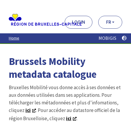
Aller
au
contenu
principal
LOGIN
FR
MOBIGIS
Home
Brussels Mobility
metadata catalogue
Bruxelles Mobilité vous donne accès à ses données et
aux données utilisées dans ses applications. Pour
télécharger les métadonnées et plus d'infomations,
cliquez
ici
. Pour accéder au datastore officiel de la
région Bruxelloise, cliquez
ici
.