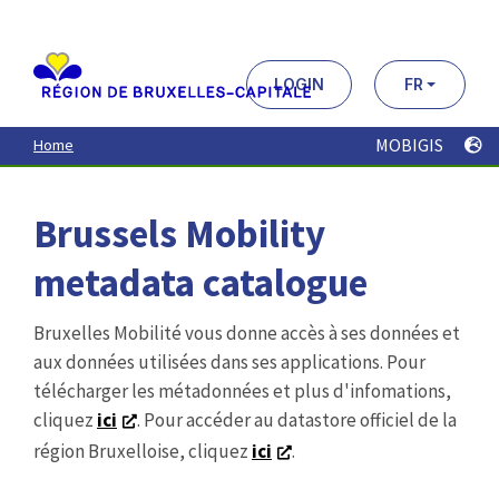
Aller
au
contenu
principal
LOGIN
FR
MOBIGIS
Home
Brussels Mobility
metadata catalogue
Bruxelles Mobilité vous donne accès à ses données et
aux données utilisées dans ses applications. Pour
télécharger les métadonnées et plus d'infomations,
cliquez
ici
. Pour accéder au datastore officiel de la
région Bruxelloise, cliquez
ici
.