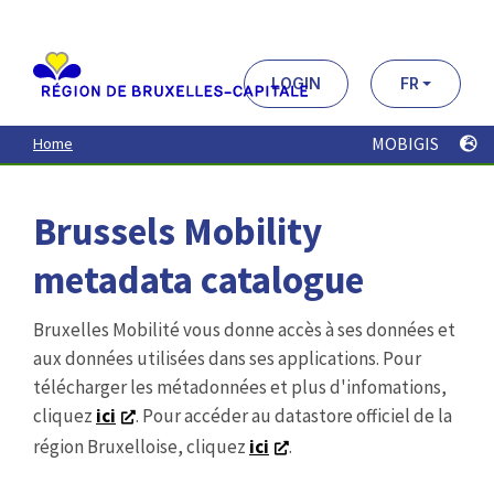
Aller
au
contenu
principal
LOGIN
FR
MOBIGIS
Home
Brussels Mobility
metadata catalogue
Bruxelles Mobilité vous donne accès à ses données et
aux données utilisées dans ses applications. Pour
télécharger les métadonnées et plus d'infomations,
cliquez
ici
. Pour accéder au datastore officiel de la
région Bruxelloise, cliquez
ici
.