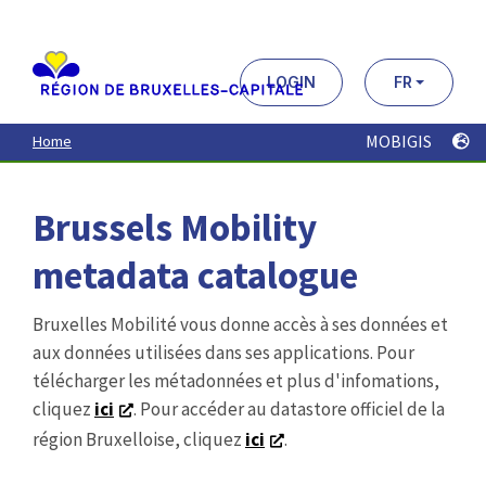
Aller
au
contenu
principal
LOGIN
FR
MOBIGIS
Home
Brussels Mobility
metadata catalogue
Bruxelles Mobilité vous donne accès à ses données et
aux données utilisées dans ses applications. Pour
télécharger les métadonnées et plus d'infomations,
cliquez
ici
. Pour accéder au datastore officiel de la
région Bruxelloise, cliquez
ici
.