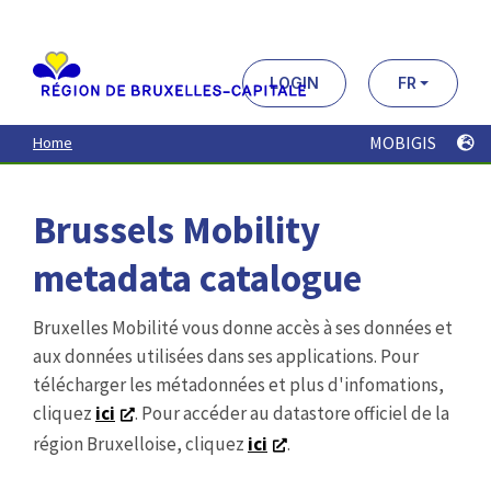
Aller
au
contenu
principal
LOGIN
FR
MOBIGIS
Home
Brussels Mobility
metadata catalogue
Bruxelles Mobilité vous donne accès à ses données et
aux données utilisées dans ses applications. Pour
télécharger les métadonnées et plus d'infomations,
cliquez
ici
. Pour accéder au datastore officiel de la
région Bruxelloise, cliquez
ici
.