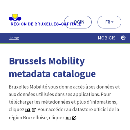
Aller
au
contenu
principal
LOGIN
FR
MOBIGIS
Home
Brussels Mobility
metadata catalogue
Bruxelles Mobilité vous donne accès à ses données et
aux données utilisées dans ses applications. Pour
télécharger les métadonnées et plus d'infomations,
cliquez
ici
. Pour accéder au datastore officiel de la
région Bruxelloise, cliquez
ici
.