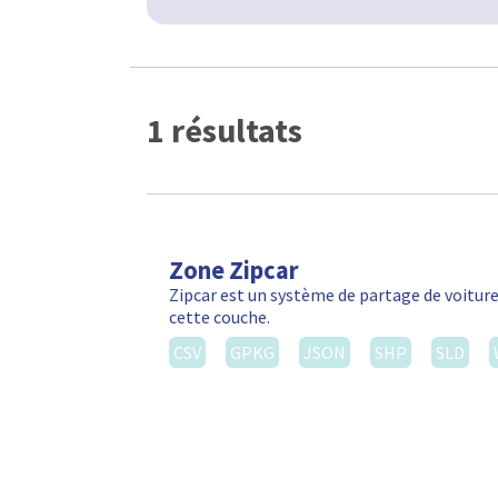
1 résultats
Zone Zipcar
Zipcar est un système de partage de voiture
cette couche.
CSV
GPKG
JSON
SHP
SLD