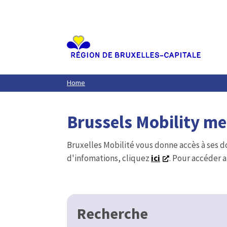
Aller
au
contenu
principal
Home
Brussels Mobility m
Bruxelles Mobilité vous donne accès à ses d
d'infomations, cliquez
ici
. Pour accéder a
Recherche