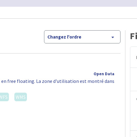
F
Changez l'ordre
Open Data
 en free floating. La zone d'utilisation est montré dans
WFS
WMS