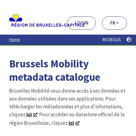
Aller
au
contenu
principal
LOGIN
FR
MOBIGIS
Home
Brussels Mobility
metadata catalogue
Bruxelles Mobilité vous donne accès à ses données et
aux données utilisées dans ses applications. Pour
télécharger les métadonnées et plus d'infomations,
cliquez
ici
. Pour accéder au datastore officiel de la
région Bruxelloise, cliquez
ici
.