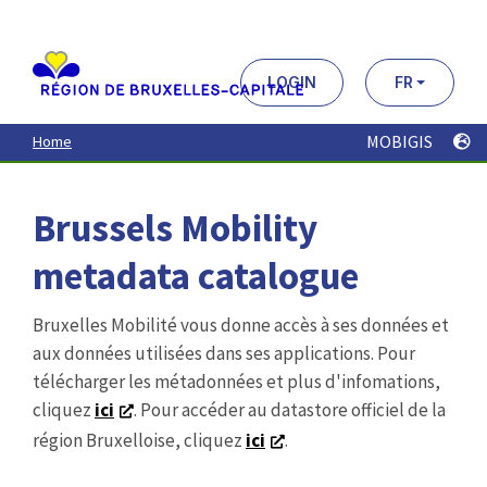
Aller
au
contenu
principal
LOGIN
FR
MOBIGIS
Home
Brussels Mobility
metadata catalogue
Bruxelles Mobilité vous donne accès à ses données et
aux données utilisées dans ses applications. Pour
télécharger les métadonnées et plus d'infomations,
cliquez
ici
. Pour accéder au datastore officiel de la
région Bruxelloise, cliquez
ici
.