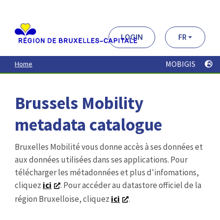
Aller
au
contenu
principal
LOGIN
FR
MOBIGIS
Home
Brussels Mobility
metadata catalogue
Bruxelles Mobilité vous donne accès à ses données et
aux données utilisées dans ses applications. Pour
télécharger les métadonnées et plus d'infomations,
cliquez
ici
. Pour accéder au datastore officiel de la
région Bruxelloise, cliquez
ici
.