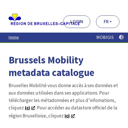
Aller
au
contenu
principal
LOGIN
FR
MOBIGIS
Home
Brussels Mobility
metadata catalogue
Bruxelles Mobilité vous donne accès à ses données et
aux données utilisées dans ses applications. Pour
télécharger les métadonnées et plus d'infomations,
cliquez
ici
. Pour accéder au datastore officiel de la
région Bruxelloise, cliquez
ici
.