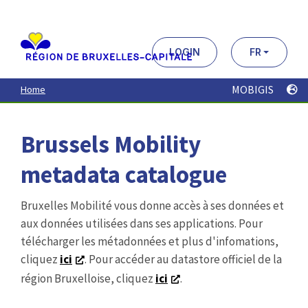
Aller
au
contenu
principal
LOGIN
FR
MOBIGIS
Home
Brussels Mobility
metadata catalogue
Bruxelles Mobilité vous donne accès à ses données et
aux données utilisées dans ses applications. Pour
télécharger les métadonnées et plus d'infomations,
cliquez
ici
. Pour accéder au datastore officiel de la
région Bruxelloise, cliquez
ici
.