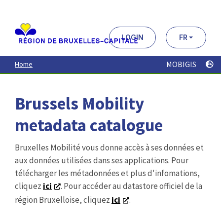
Aller
au
contenu
principal
LOGIN
FR
MOBIGIS
Home
Brussels Mobility
metadata catalogue
Bruxelles Mobilité vous donne accès à ses données et
aux données utilisées dans ses applications. Pour
télécharger les métadonnées et plus d'infomations,
cliquez
ici
. Pour accéder au datastore officiel de la
région Bruxelloise, cliquez
ici
.