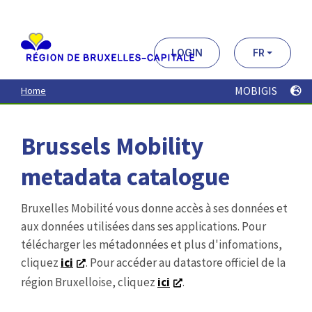
Aller
au
contenu
principal
LOGIN
FR
MOBIGIS
Home
Brussels Mobility
metadata catalogue
Bruxelles Mobilité vous donne accès à ses données et
aux données utilisées dans ses applications. Pour
télécharger les métadonnées et plus d'infomations,
cliquez
ici
. Pour accéder au datastore officiel de la
région Bruxelloise, cliquez
ici
.