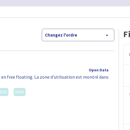
F
Changez l'ordre
Open Data
 en free floating. La zone d'utilisation est montré dans
WFS
WMS