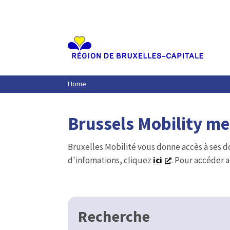
Aller
au
contenu
principal
Home
Brussels Mobility m
Bruxelles Mobilité vous donne accès à ses d
d'infomations, cliquez
ici
. Pour accéder a
Recherche