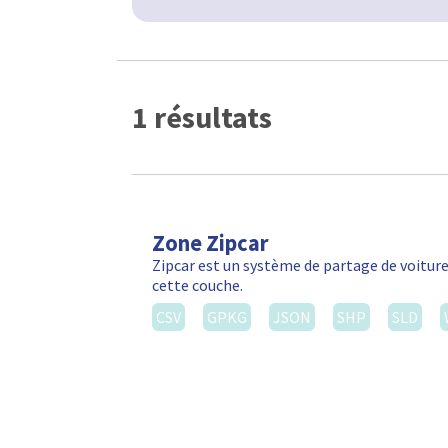
1 résultats
Zone Zipcar
Zipcar est un système de partage de voiture
cette couche.
CSV
GPKG
JSON
SHP
SLD