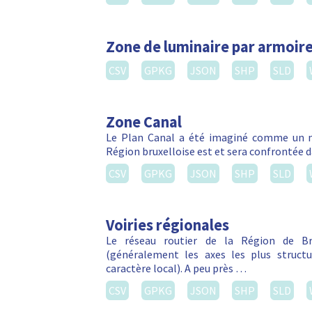
Zone de luminaire par armoire
CSV
GPKG
JSON
SHP
SLD
Zone Canal
Le Plan Canal a été imaginé comme un m
Région bruxelloise est et sera confrontée da
CSV
GPKG
JSON
SHP
SLD
Voiries régionales
Le réseau routier de la Région de Bru
(généralement les axes les plus struct
caractère local). A peu près …
CSV
GPKG
JSON
SHP
SLD