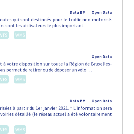
Data BM
Open Data
routes qui sont destinnés pour le traffic non motorisé.
rs sont les utilisateurs le plus important.
WFS
WMS
Open Data
st à votre disposition sur toute la Région de Bruxelles-
vous permet de retirer ou de déposer un vélo …
WFS
WMS
Data BM
Open Data
isées à partir du 1er janvier 2021. * L'information sera
voiries détaillé (le réseau actuel a été volontairement
WFS
WMS