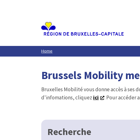
Aller
au
contenu
principal
Home
Brussels Mobility m
Bruxelles Mobilité vous donne accès à ses d
d'infomations, cliquez
ici
. Pour accéder a
Recherche