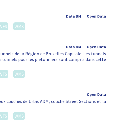
Data BM
Open Data
WFS
WMS
Data BM
Open Data
tunnels de la Région de Bruxelles Capitale. Les tunnels
es tunnels pour les piétonniers sont compris dans cette
WFS
WMS
Open Data
eux couches de Urbis ADM, couche Street Sections et la
WFS
WMS