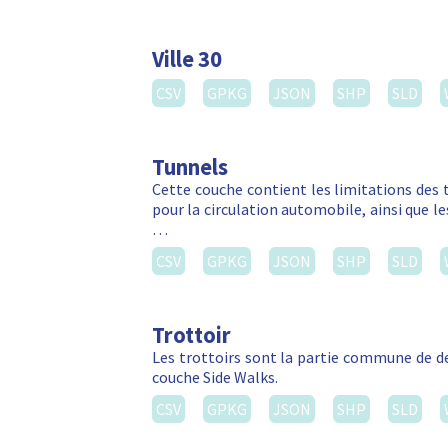
Ville 30
CSV
GPKG
JSON
SHP
SLD
Tunnels
Cette couche contient les limitations des 
pour la circulation automobile, ainsi que l
…
CSV
GPKG
JSON
SHP
SLD
Trottoir
Les trottoirs sont la partie commune de d
couche Side Walks.
CSV
GPKG
JSON
SHP
SLD