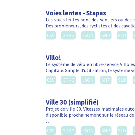
Voies lentes - Stapas
Les voies lentes sont des sentiers ou des 
Des promeneurs, des cyclistes et des cavalie
CSV
GPKG
JSON
SHP
SLD
Villo!
Le système de vélo en libre-service Villo e
Capitale. Simple d'utilisation, le système 
CSV
GPKG
JSON
SHP
SLD
Ville 30 (simplifié)
Projet de ville 30. Vitesses maximales autor
disponible prochainement sur le réseau de 
…
CSV
GPKG
JSON
SHP
SLD