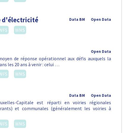
 d'électricité
Data BM
Open Data
WFS
WMS
Open Data
oyen de réponse opérationnel aux défis auxquels la
ns les 20 ans à venir : celui …
WFS
WMS
Data BM
Open Data
xelles-Capitale est réparti en voiries régionales
urants) et communales (généralement les voiries à
WFS
WMS