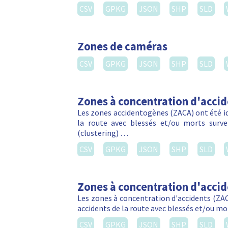
CSV
GPKG
JSON
SHP
SLD
Zones de caméras
CSV
GPKG
JSON
SHP
SLD
Zones à concentration d'acci
Les zones accidentogènes (ZACA) ont été ide
la route avec blessés et/ou morts sur
(clustering) …
CSV
GPKG
JSON
SHP
SLD
Zones à concentration d'acci
Les zones à concentration d'accidents (ZACA
accidents de la route avec blessés et/ou m
CSV
GPKG
JSON
SHP
SLD