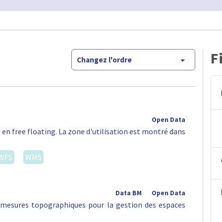
F
Changez l'ordre
Open Data
 en free floating. La zone d'utilisation est montré dans
WFS
WMS
Data BM
Open Data
s mesures topographiques pour la gestion des espaces