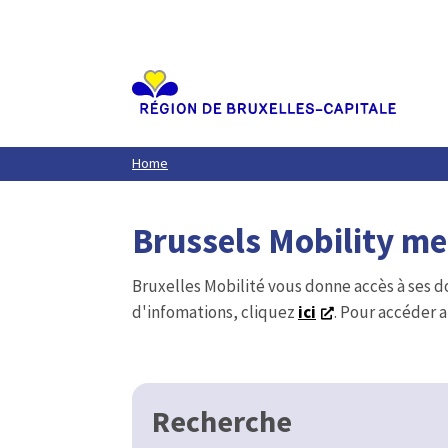
Aller
au
contenu
principal
Home
Brussels Mobility m
Bruxelles Mobilité vous donne accès à ses d
d'infomations, cliquez
ici
. Pour accéder a
Recherche