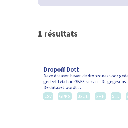
1 résultats
Dropoff Dott
Deze dataset bevat de dropzones voor gede
gedeeld via hun GBFS-service. De gegevens 
De dataset wordt …
CSV
GPKG
JSON
SHP
SLD