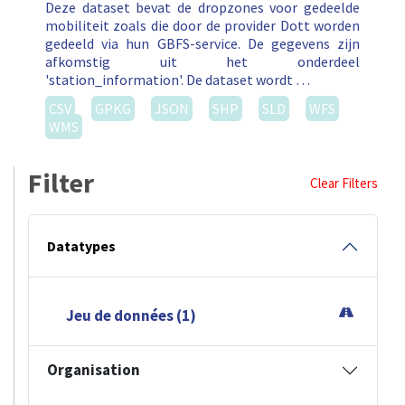
Deze dataset bevat de dropzones voor gedeelde
mobiliteit zoals die door de provider Dott worden
gedeeld via hun GBFS-service. De gegevens zijn
afkomstig uit het onderdeel
'station_information'. De dataset wordt …
CSV
GPKG
JSON
SHP
SLD
WFS
WMS
Filter
Clear Filters
Datatypes
Jeu de données (1)
Organisation