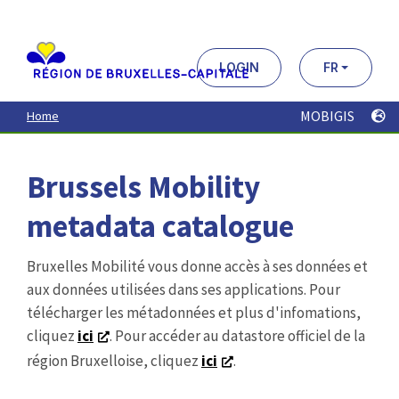
Aller
au
contenu
principal
LOGIN
FR
MOBIGIS
Home
Brussels Mobility
metadata catalogue
Bruxelles Mobilité vous donne accès à ses données et
aux données utilisées dans ses applications. Pour
télécharger les métadonnées et plus d'infomations,
cliquez
ici
. Pour accéder au datastore officiel de la
région Bruxelloise, cliquez
ici
.