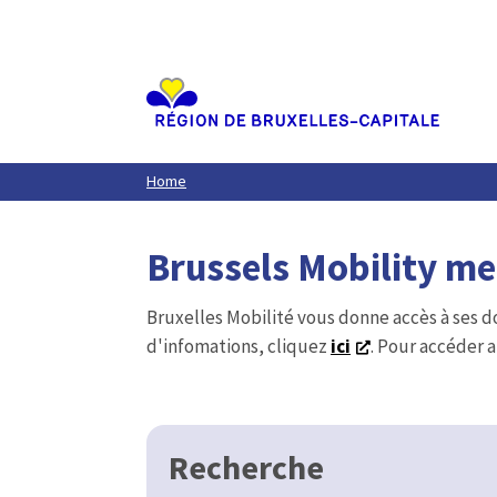
Aller
au
contenu
principal
Home
Brussels Mobility m
Bruxelles Mobilité vous donne accès à ses d
d'infomations, cliquez
ici
. Pour accéder a
Recherche