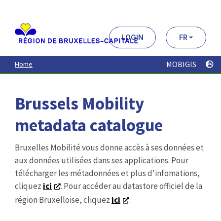
Aller
au
contenu
principal
LOGIN
FR
MOBIGIS
Home
Brussels Mobility
metadata catalogue
Bruxelles Mobilité vous donne accès à ses données et
aux données utilisées dans ses applications. Pour
télécharger les métadonnées et plus d'infomations,
cliquez
ici
. Pour accéder au datastore officiel de la
région Bruxelloise, cliquez
ici
.