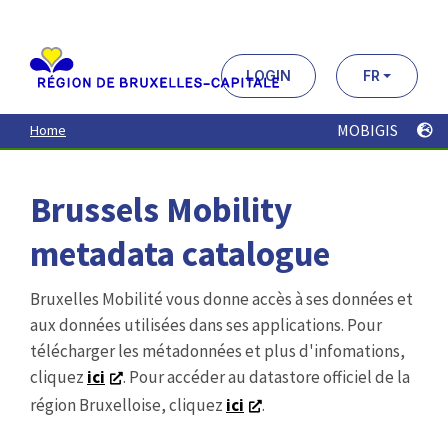
Aller
au
contenu
principal
LOGIN
FR
MOBIGIS
Home
Brussels Mobility
metadata catalogue
Bruxelles Mobilité vous donne accès à ses données et
aux données utilisées dans ses applications. Pour
télécharger les métadonnées et plus d'infomations,
cliquez
ici
. Pour accéder au datastore officiel de la
région Bruxelloise, cliquez
ici
.