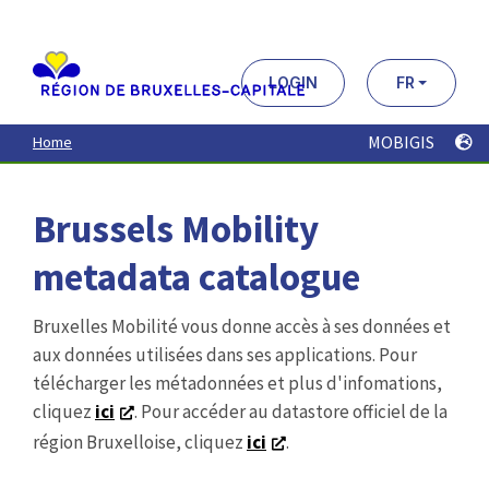
Aller
au
contenu
principal
LOGIN
FR
MOBIGIS
Home
Brussels Mobility
metadata catalogue
Bruxelles Mobilité vous donne accès à ses données et
aux données utilisées dans ses applications. Pour
télécharger les métadonnées et plus d'infomations,
cliquez
ici
. Pour accéder au datastore officiel de la
région Bruxelloise, cliquez
ici
.