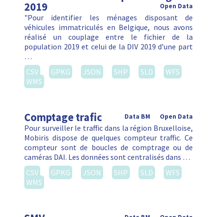
2019
Open Data
"Pour identifier les ménages disposant de
véhicules immatriculés en Belgique, nous avons
réalisé un couplage entre le fichier de la
population 2019 et celui de la DIV 2019 d’une part
…
CSV
GPKG
JSON
SHP
SLD
WFS
WMS
Comptage trafic
Data BM
Open Data
Pour surveiller le traffic dans la région Bruxelloise,
Mobiris dispose de quelques compteur traffic. Ce
compteur sont de boucles de comptrage ou de
caméras DAI. Les données sont centralisés dans …
CSV
GPKG
JSON
SHP
SLD
WFS
WMS