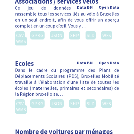
Associations / services vélos
Ce jeu de données
Data BM
Open Data
rassemble tous les services liés au vélo à Bruxelles
en un seul endroit, afin de vous offrir un aperçu
complet en un coup d’œil. Vous y …
CSV
GPKG
JSON
SHP
SLD
WFS
WMS
Ecoles
Data BM
Open Data
Dans le cadre du programme des Plans de
Déplacements Scolaires (PDS), Bruxelles Mobilité
travaille à l’élaboration d’une liste de toutes les
écoles (maternelles, primaires et secondaires) de
la Région bruxelloise. …
CSV
GPKG
JSON
SHP
SLD
WFS
WMS
Nombre de voitures par ménages