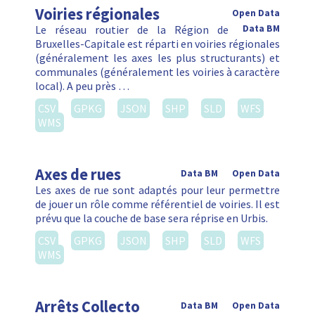
Voiries régionales
Open Data
Le réseau routier de la Région de
Data BM
Bruxelles-Capitale est réparti en voiries régionales
(généralement les axes les plus structurants) et
communales (généralement les voiries à caractère
local). A peu près …
CSV
GPKG
JSON
SHP
SLD
WFS
WMS
Axes de rues
Data BM
Open Data
Les axes de rue sont adaptés pour leur permettre
de jouer un rôle comme référentiel de voiries. Il est
prévu que la couche de base sera réprise en Urbis.
CSV
GPKG
JSON
SHP
SLD
WFS
WMS
Arrêts Collecto
Data BM
Open Data