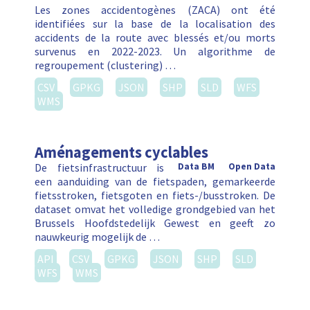
Les zones accidentogènes (ZACA) ont été
identifiées sur la base de la localisation des
accidents de la route avec blessés et/ou morts
survenus en 2022-2023. Un algorithme de
regroupement (clustering) …
CSV
GPKG
JSON
SHP
SLD
WFS
WMS
Aménagements cyclables
De fietsinfrastructuur is
Data BM
Open Data
een aanduiding van de fietspaden, gemarkeerde
fietsstroken, fietsgoten en fiets-/busstroken. De
dataset omvat het volledige grondgebied van het
Brussels Hoofdstedelijk Gewest en geeft zo
nauwkeurig mogelijk de …
API
CSV
GPKG
JSON
SHP
SLD
WFS
WMS