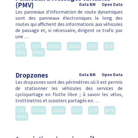
(PMV)
Data BM
Open Data
Les panneaux d'information de route dynamiques
sont des panneaux électroniques le long des
routes qui affichent des informations aux véhicules
de passage et, si nécessaire, dirigent ce trafic par
une …
API
CSV
GPKG
JSON
SHP
SLD
WFS
WMS
Dropzones
Data BM
Open Data
Les dropzones sont des périmètres où il est permis
de stationner les véhicules des services de
cyclopartage en flotte libre ; à savoir les vélos,
trottinettes et scooters partagés en …
CSV
GPKG
JSON
SHP
SLD
WFS
WMS