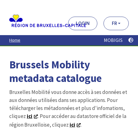
Aller
au
contenu
principal
LOGIN
FR
MOBIGIS
Home
Brussels Mobility
metadata catalogue
Bruxelles Mobilité vous donne accès à ses données et
aux données utilisées dans ses applications. Pour
télécharger les métadonnées et plus d'infomations,
cliquez
ici
. Pour accéder au datastore officiel de la
région Bruxelloise, cliquez
ici
.