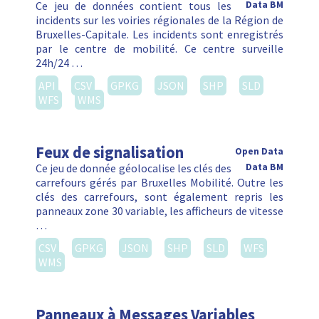
Ce jeu de données contient tous les
Data BM
incidents sur les voiries régionales de la Région de
Bruxelles-Capitale. Les incidents sont enregistrés
par le centre de mobilité. Ce centre surveille
24h/24 …
API
CSV
GPKG
JSON
SHP
SLD
WFS
WMS
Feux de signalisation
Open Data
Ce jeu de donnée géolocalise les clés des
Data BM
carrefours gérés par Bruxelles Mobilité. Outre les
clés des carrefours, sont également repris les
panneaux zone 30 variable, les afficheurs de vitesse
…
CSV
GPKG
JSON
SHP
SLD
WFS
WMS
Panneaux à Messages Variables