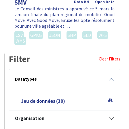
SMV
Data BM
Open Data
Le Conseil des ministres a approuvé ce 5 mars la
version finale du plan régional de mobilité Good
Move. Avec Good Move, Bruxelles opte résolument
pour une ville agréable et …
CSV
GPKG
JSON
SHP
SLD
WFS
WMS
Filter
Clear Filters
Datatypes
Jeu de données (30)
Organisation