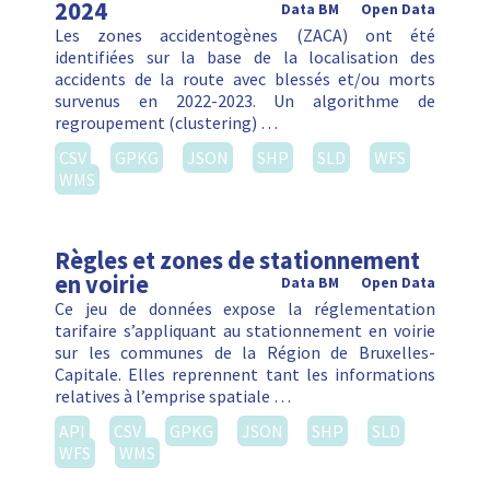
2024
Data BM
Open Data
Les zones accidentogènes (ZACA) ont été
identifiées sur la base de la localisation des
accidents de la route avec blessés et/ou morts
survenus en 2022-2023. Un algorithme de
regroupement (clustering) …
CSV
GPKG
JSON
SHP
SLD
WFS
WMS
Règles et zones de stationnement
en voirie
Data BM
Open Data
Ce jeu de données expose la réglementation
tarifaire s’appliquant au stationnement en voirie
sur les communes de la Région de Bruxelles-
Capitale. Elles reprennent tant les informations
relatives à l’emprise spatiale …
API
CSV
GPKG
JSON
SHP
SLD
WFS
WMS