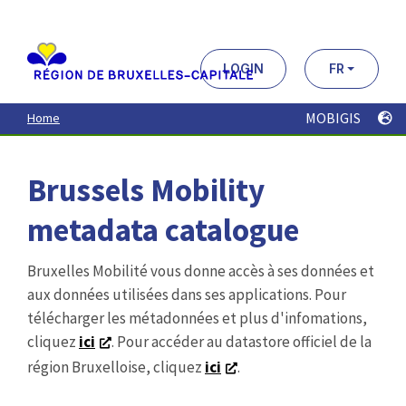
Aller
au
contenu
principal
LOGIN
FR
MOBIGIS
Home
Brussels Mobility
metadata catalogue
Bruxelles Mobilité vous donne accès à ses données et
aux données utilisées dans ses applications. Pour
télécharger les métadonnées et plus d'infomations,
cliquez
ici
. Pour accéder au datastore officiel de la
région Bruxelloise, cliquez
ici
.