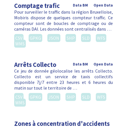
Comptage trafic
Data BM
Open Data
Pour surveiller le traffic dans la région Bruxelloise,
Mobiris dispose de quelques compteur traffic. Ce
compteur sont de boucles de comptrage ou de
caméras DAI. Les données sont centralisés dans …
CSV
GPKG
JSON
SHP
SLD
WFS
WMS
Arrêts Collecto
Data BM
Open Data
Ce jeu de donnée géolocalise les arrêts Collecto.
Collecto est un service de taxis collectifs
disponible 7j/7 entre 23 heures et 6 heures du
matin sur tout le territoire de …
CSV
GPKG
JSON
SHP
SLD
WFS
WMS
Zones à concentration d'accidents