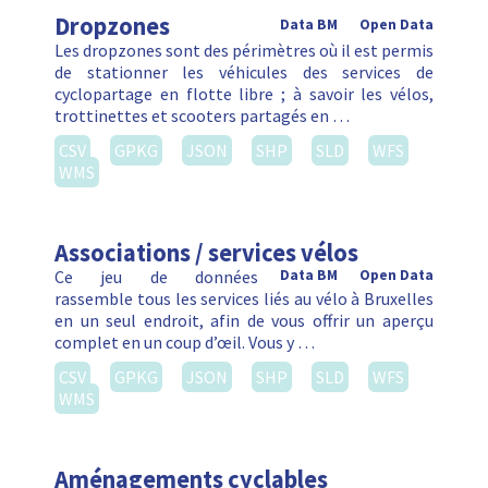
Dropzones
Data BM
Open Data
Les dropzones sont des périmètres où il est permis
de stationner les véhicules des services de
cyclopartage en flotte libre ; à savoir les vélos,
trottinettes et scooters partagés en …
CSV
GPKG
JSON
SHP
SLD
WFS
WMS
Associations / services vélos
Ce jeu de données
Data BM
Open Data
rassemble tous les services liés au vélo à Bruxelles
en un seul endroit, afin de vous offrir un aperçu
complet en un coup d’œil. Vous y …
CSV
GPKG
JSON
SHP
SLD
WFS
WMS
Aménagements cyclables