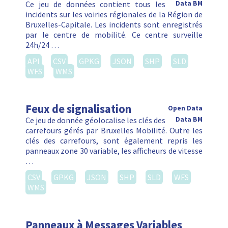
Ce jeu de données contient tous les
Data BM
incidents sur les voiries régionales de la Région de
Bruxelles-Capitale. Les incidents sont enregistrés
par le centre de mobilité. Ce centre surveille
24h/24 …
API
CSV
GPKG
JSON
SHP
SLD
WFS
WMS
Feux de signalisation
Open Data
Ce jeu de donnée géolocalise les clés des
Data BM
carrefours gérés par Bruxelles Mobilité. Outre les
clés des carrefours, sont également repris les
panneaux zone 30 variable, les afficheurs de vitesse
…
CSV
GPKG
JSON
SHP
SLD
WFS
WMS
Panneaux à Messages Variables