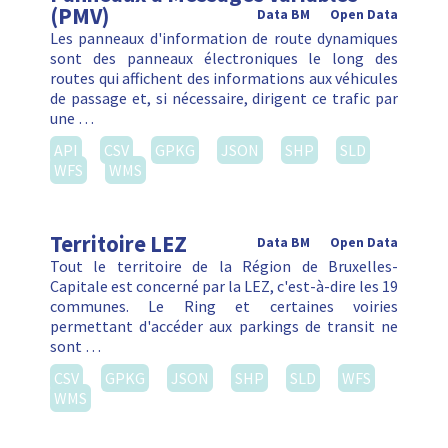
(PMV)
Data BM
Open Data
Les panneaux d'information de route dynamiques
sont des panneaux électroniques le long des
routes qui affichent des informations aux véhicules
de passage et, si nécessaire, dirigent ce trafic par
une …
API
CSV
GPKG
JSON
SHP
SLD
WFS
WMS
Territoire LEZ
Data BM
Open Data
Tout le territoire de la Région de Bruxelles-
Capitale est concerné par la LEZ, c'est-à-dire les 19
communes. Le Ring et certaines voiries
permettant d'accéder aux parkings de transit ne
sont …
CSV
GPKG
JSON
SHP
SLD
WFS
WMS