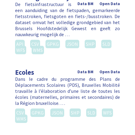
De fietsinfrastructuur is
Data BM
Open Data
een aanduiding van de fietspaden, gemarkeerde
fietsstroken, fietsgoten en fiets-/busstroken. De
dataset omvat het volledige grondgebied van het
Brussels Hoofdstedelijk Gewest en geeft zo
nauwkeurig mogelijk de …
API
CSV
GPKG
JSON
SHP
SLD
WFS
WMS
Ecoles
Data BM
Open Data
Dans le cadre du programme des Plans de
Déplacements Scolaires (PDS), Bruxelles Mobilité
travaille à l’élaboration d’une liste de toutes les
écoles (maternelles, primaires et secondaires) de
la Région bruxelloise. …
CSV
GPKG
JSON
SHP
SLD
WFS
WMS