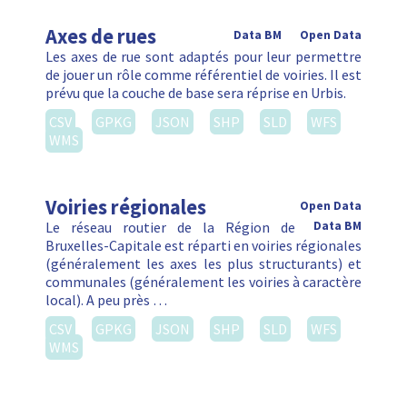
Axes de rues
Data BM
Open Data
Les axes de rue sont adaptés pour leur permettre
de jouer un rôle comme référentiel de voiries. Il est
prévu que la couche de base sera réprise en Urbis.
CSV
GPKG
JSON
SHP
SLD
WFS
WMS
Voiries régionales
Open Data
Le réseau routier de la Région de
Data BM
Bruxelles-Capitale est réparti en voiries régionales
(généralement les axes les plus structurants) et
communales (généralement les voiries à caractère
local). A peu près …
CSV
GPKG
JSON
SHP
SLD
WFS
WMS