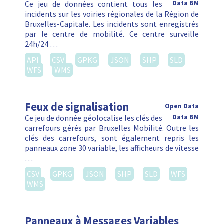
Ce jeu de données contient tous les
Data BM
incidents sur les voiries régionales de la Région de
Bruxelles-Capitale. Les incidents sont enregistrés
par le centre de mobilité. Ce centre surveille
24h/24 …
API
CSV
GPKG
JSON
SHP
SLD
WFS
WMS
Feux de signalisation
Open Data
Ce jeu de donnée géolocalise les clés des
Data BM
carrefours gérés par Bruxelles Mobilité. Outre les
clés des carrefours, sont également repris les
panneaux zone 30 variable, les afficheurs de vitesse
…
CSV
GPKG
JSON
SHP
SLD
WFS
WMS
Panneaux à Messages Variables