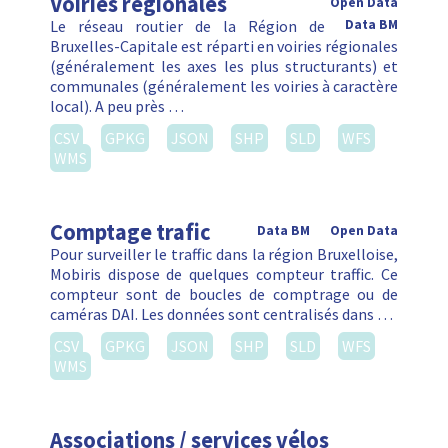
Voiries régionales
Open Data
Le réseau routier de la Région de
Data BM
Bruxelles-Capitale est réparti en voiries régionales
(généralement les axes les plus structurants) et
communales (généralement les voiries à caractère
local). A peu près …
CSV
GPKG
JSON
SHP
SLD
WFS
WMS
Comptage trafic
Data BM
Open Data
Pour surveiller le traffic dans la région Bruxelloise,
Mobiris dispose de quelques compteur traffic. Ce
compteur sont de boucles de comptrage ou de
caméras DAI. Les données sont centralisés dans …
CSV
GPKG
JSON
SHP
SLD
WFS
WMS
Associations / services vélos