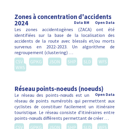
Zones à concentration d'accidents
2024
Data BM
Open Data
Les zones accidentogènes (ZACA) ont été
identifiées sur la base de la localisation des
accidents de la route avec blessés et/ou morts
survenus en 2022-2023. Un algorithme de
regroupement (clustering) …
CSV
GPKG
JSON
SHP
SLD
WFS
WMS
Réseau points-noeuds (noeuds)
Le réseau des points-nœuds est un
Open Data
réseau de points numérotés qui permettent aux
cyclistes de constituer facilement un itinéraire
touristique. Le réseau consiste d’itinéraires entre
points-nœuds différents permettant de créer …
CSV
GPKG
JSON
SHP
SLD
WFS