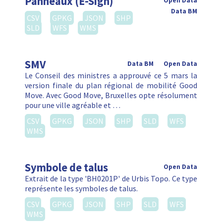
Panneaux (E-Sign)
Open Data
Data BM
CSV
GPKG
JSON
SHP
SLD
WFS
WMS
SMV
Data BM
Open Data
Le Conseil des ministres a approuvé ce 5 mars la
version finale du plan régional de mobilité Good
Move. Avec Good Move, Bruxelles opte résolument
pour une ville agréable et …
CSV
GPKG
JSON
SHP
SLD
WFS
WMS
Symbole de talus
Open Data
Extrait de la type 'BH0201P' de Urbis Topo. Ce type
représente les symboles de talus.
CSV
GPKG
JSON
SHP
SLD
WFS
WMS