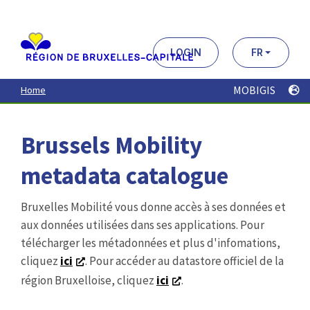
Aller
au
contenu
principal
LOGIN
FR
MOBIGIS
Home
Brussels Mobility
metadata catalogue
Bruxelles Mobilité vous donne accès à ses données et
aux données utilisées dans ses applications. Pour
télécharger les métadonnées et plus d'infomations,
cliquez
ici
. Pour accéder au datastore officiel de la
région Bruxelloise, cliquez
ici
.