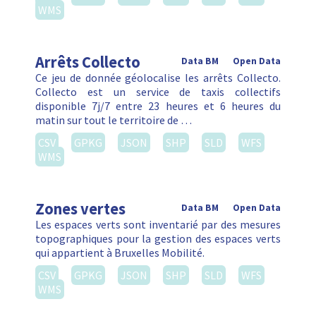
WMS
Arrêts Collecto
Data BM
Open Data
Ce jeu de donnée géolocalise les arrêts Collecto.
Collecto est un service de taxis collectifs
disponible 7j/7 entre 23 heures et 6 heures du
matin sur tout le territoire de …
CSV
GPKG
JSON
SHP
SLD
WFS
WMS
Zones vertes
Data BM
Open Data
Les espaces verts sont inventarié par des mesures
topographiques pour la gestion des espaces verts
qui appartient à Bruxelles Mobilité.
CSV
GPKG
JSON
SHP
SLD
WFS
WMS