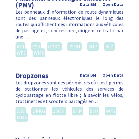
(PMV)
Data BM
Open Data
Les panneaux d'information de route dynamiques
sont des panneaux électroniques le long des
routes qui affichent des informations aux véhicules
de passage et, si nécessaire, dirigent ce trafic par
une …
API
CSV
GPKG
JSON
SHP
SLD
WFS
WMS
Dropzones
Data BM
Open Data
Les dropzones sont des périmètres où il est permis
de stationner les véhicules des services de
cyclopartage en flotte libre ; à savoir les vélos,
trottinettes et scooters partagés en …
CSV
GPKG
JSON
SHP
SLD
WFS
WMS