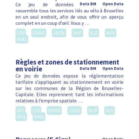
Ce jeu de données
Data BM
Open Data
rassemble tous les services liés au vélo à Bruxelles
en un seul endroit, afin de vous offrir un aperçu
complet en un coup d’œil. Vous y …
CSV
GPKG
JSON
SHP
SLD
WFS
WMS
Règles et zones de stationnement
en voirie
Data BM
Open Data
Ce jeu de données expose la réglementation
tarifaire s’appliquant au stationnement en voirie
sur les communes de la Région de Bruxelles-
Capitale. Elles reprennent tant les informations
relatives à l’emprise spatiale …
API
CSV
GPKG
JSON
SHP
SLD
WFS
WMS