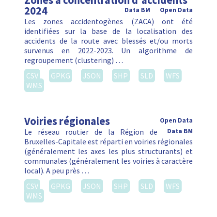
Zones à concentration d'accidents
2024
Data BM
Open Data
Les zones accidentogènes (ZACA) ont été
identifiées sur la base de la localisation des
accidents de la route avec blessés et/ou morts
survenus en 2022-2023. Un algorithme de
regroupement (clustering) …
CSV
GPKG
JSON
SHP
SLD
WFS
WMS
Voiries régionales
Open Data
Le réseau routier de la Région de
Data BM
Bruxelles-Capitale est réparti en voiries régionales
(généralement les axes les plus structurants) et
communales (généralement les voiries à caractère
local). A peu près …
CSV
GPKG
JSON
SHP
SLD
WFS
WMS