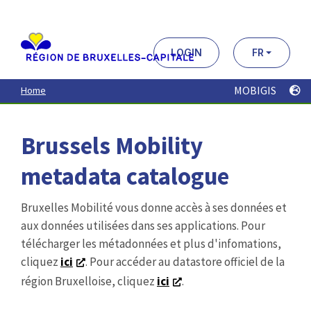
Aller
au
contenu
principal
LOGIN
FR
MOBIGIS
Home
Brussels Mobility
metadata catalogue
Bruxelles Mobilité vous donne accès à ses données et
aux données utilisées dans ses applications. Pour
télécharger les métadonnées et plus d'infomations,
cliquez
ici
. Pour accéder au datastore officiel de la
région Bruxelloise, cliquez
ici
.