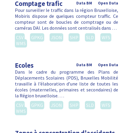
Comptage trafic
Data BM
Open Data
Pour surveiller le traffic dans la région Bruxelloise,
Mobiris dispose de quelques compteur traffic. Ce
compteur sont de boucles de comptrage ou de
caméras DAI. Les données sont centralisés dans …
CSV
GPKG
JSON
SHP
SLD
WFS
WMS
Ecoles
Data BM
Open Data
Dans le cadre du programme des Plans de
Déplacements Scolaires (PDS), Bruxelles Mobilité
travaille à l’élaboration d’une liste de toutes les
écoles (maternelles, primaires et secondaires) de
la Région bruxelloise. …
CSV
GPKG
JSON
SHP
SLD
WFS
WMS