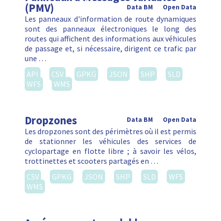
(PMV)
Data BM
Open Data
Les panneaux d'information de route dynamiques
sont des panneaux électroniques le long des
routes qui affichent des informations aux véhicules
de passage et, si nécessaire, dirigent ce trafic par
une …
API
CSV
GPKG
JSON
SHP
SLD
WFS
WMS
Dropzones
Data BM
Open Data
Les dropzones sont des périmètres où il est permis
de stationner les véhicules des services de
cyclopartage en flotte libre ; à savoir les vélos,
trottinettes et scooters partagés en …
CSV
GPKG
JSON
SHP
SLD
WFS
WMS