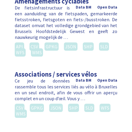
Aménagements cyclables
De fietsinfrastructuur is
Data BM
Open Data
een aanduiding van de fietspaden, gemarkeerde
fietsstroken, fietsgoten en fiets-/busstroken. De
dataset omvat het volledige grondgebied van het
Brussels Hoofdstedelijk Gewest en geeft zo
nauwkeurig mogelijk de …
API
CSV
GPKG
JSON
SHP
SLD
WFS
WMS
Associations / services vélos
Ce jeu de données
Data BM
Open Data
rassemble tous les services liés au vélo à Bruxelles
en un seul endroit, afin de vous offrir un aperçu
complet en un coup d’œil. Vous y …
CSV
GPKG
JSON
SHP
SLD
WFS
WMS