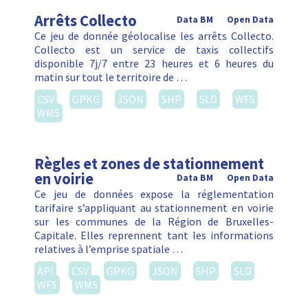
Arrêts Collecto
Data BM
Open Data
Ce jeu de donnée géolocalise les arrêts Collecto.
Collecto est un service de taxis collectifs
disponible 7j/7 entre 23 heures et 6 heures du
matin sur tout le territoire de …
CSV
GPKG
JSON
SHP
SLD
WFS
WMS
Règles et zones de stationnement
en voirie
Data BM
Open Data
Ce jeu de données expose la réglementation
tarifaire s’appliquant au stationnement en voirie
sur les communes de la Région de Bruxelles-
Capitale. Elles reprennent tant les informations
relatives à l’emprise spatiale …
API
CSV
GPKG
JSON
SHP
SLD
WFS
WMS