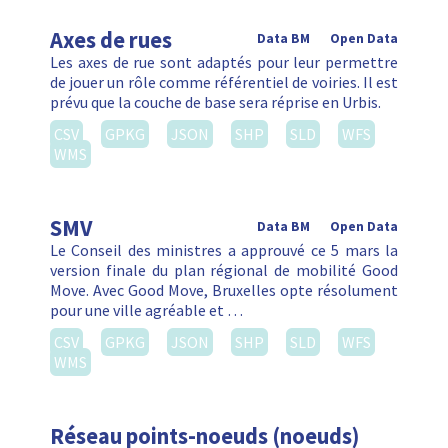
Axes de rues
Data BM
Open Data
Les axes de rue sont adaptés pour leur permettre
de jouer un rôle comme référentiel de voiries. Il est
prévu que la couche de base sera réprise en Urbis.
CSV
GPKG
JSON
SHP
SLD
WFS
WMS
SMV
Data BM
Open Data
Le Conseil des ministres a approuvé ce 5 mars la
version finale du plan régional de mobilité Good
Move. Avec Good Move, Bruxelles opte résolument
pour une ville agréable et …
CSV
GPKG
JSON
SHP
SLD
WFS
WMS
Réseau points-noeuds (noeuds)