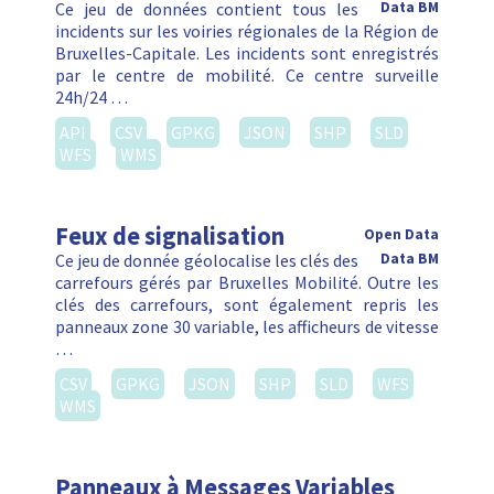
Ce jeu de données contient tous les
Data BM
incidents sur les voiries régionales de la Région de
Bruxelles-Capitale. Les incidents sont enregistrés
par le centre de mobilité. Ce centre surveille
24h/24 …
API
CSV
GPKG
JSON
SHP
SLD
WFS
WMS
Feux de signalisation
Open Data
Ce jeu de donnée géolocalise les clés des
Data BM
carrefours gérés par Bruxelles Mobilité. Outre les
clés des carrefours, sont également repris les
panneaux zone 30 variable, les afficheurs de vitesse
…
CSV
GPKG
JSON
SHP
SLD
WFS
WMS
Panneaux à Messages Variables