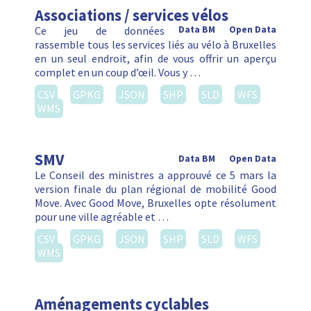
Associations / services vélos
Ce jeu de données
Data BM
Open Data
rassemble tous les services liés au vélo à Bruxelles
en un seul endroit, afin de vous offrir un aperçu
complet en un coup d’œil. Vous y …
CSV
GPKG
JSON
SHP
SLD
WFS
WMS
SMV
Data BM
Open Data
Le Conseil des ministres a approuvé ce 5 mars la
version finale du plan régional de mobilité Good
Move. Avec Good Move, Bruxelles opte résolument
pour une ville agréable et …
CSV
GPKG
JSON
SHP
SLD
WFS
WMS
Aménagements cyclables