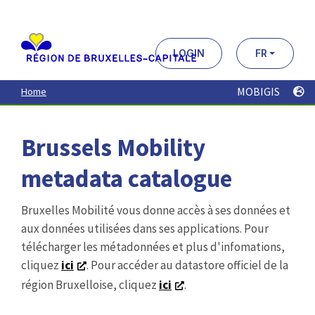
Aller
au
contenu
principal
LOGIN
FR
MOBIGIS
Home
Brussels Mobility
metadata catalogue
Bruxelles Mobilité vous donne accès à ses données et
aux données utilisées dans ses applications. Pour
télécharger les métadonnées et plus d'infomations,
cliquez
ici
. Pour accéder au datastore officiel de la
région Bruxelloise, cliquez
ici
.