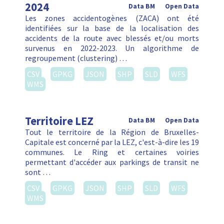
2024
Data BM
Open Data
Les zones accidentogènes (ZACA) ont été
identifiées sur la base de la localisation des
accidents de la route avec blessés et/ou morts
survenus en 2022-2023. Un algorithme de
regroupement (clustering) …
CSV
GPKG
JSON
SHP
SLD
WFS
WMS
Territoire LEZ
Data BM
Open Data
Tout le territoire de la Région de Bruxelles-
Capitale est concerné par la LEZ, c'est-à-dire les 19
communes. Le Ring et certaines voiries
permettant d'accéder aux parkings de transit ne
sont …
CSV
GPKG
JSON
SHP
SLD
WFS
WMS