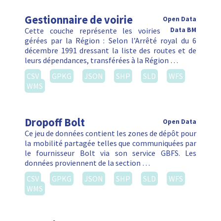
Gestionnaire de voirie
Open Data
Cette couche représente les voiries
Data BM
gérées par la Région : Selon l’Arrêté royal du 6
décembre 1991 dressant la liste des routes et de
leurs dépendances, transférées à la Région …
CSV
GPKG
JSON
SHP
SLD
WFS
WMS
Dropoff Bolt
Open Data
Ce jeu de données contient les zones de dépôt pour
la mobilité partagée telles que communiquées par
le fournisseur Bolt via son service GBFS. Les
données proviennent de la section …
CSV
GPKG
JSON
SHP
SLD
WFS
WMS