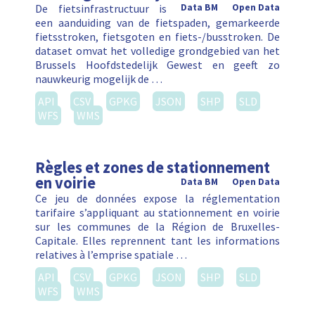
De fietsinfrastructuur is
Data BM
Open Data
een aanduiding van de fietspaden, gemarkeerde
fietsstroken, fietsgoten en fiets-/busstroken. De
dataset omvat het volledige grondgebied van het
Brussels Hoofdstedelijk Gewest en geeft zo
nauwkeurig mogelijk de …
API
CSV
GPKG
JSON
SHP
SLD
WFS
WMS
Règles et zones de stationnement
en voirie
Data BM
Open Data
Ce jeu de données expose la réglementation
tarifaire s’appliquant au stationnement en voirie
sur les communes de la Région de Bruxelles-
Capitale. Elles reprennent tant les informations
relatives à l’emprise spatiale …
API
CSV
GPKG
JSON
SHP
SLD
WFS
WMS