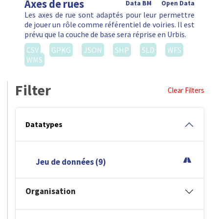
Axes de rues
Data BM
Open Data
Les axes de rue sont adaptés pour leur permettre
de jouer un rôle comme référentiel de voiries. Il est
prévu que la couche de base sera réprise en Urbis.
CSV
GPKG
JSON
SHP
SLD
WFS
WMS
Filter
Clear Filters
Datatypes
Jeu de données (9)
Organisation