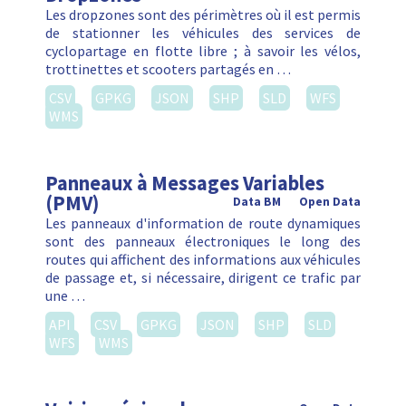
Les dropzones sont des périmètres où il est permis
de stationner les véhicules des services de
cyclopartage en flotte libre ; à savoir les vélos,
trottinettes et scooters partagés en …
CSV
GPKG
JSON
SHP
SLD
WFS
WMS
Panneaux à Messages Variables
(PMV)
Data BM
Open Data
Les panneaux d'information de route dynamiques
sont des panneaux électroniques le long des
routes qui affichent des informations aux véhicules
de passage et, si nécessaire, dirigent ce trafic par
une …
API
CSV
GPKG
JSON
SHP
SLD
WFS
WMS