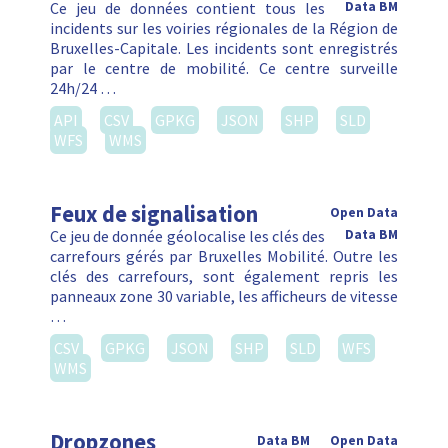
Ce jeu de données contient tous les
Data BM
incidents sur les voiries régionales de la Région de
Bruxelles-Capitale. Les incidents sont enregistrés
par le centre de mobilité. Ce centre surveille
24h/24 …
API
CSV
GPKG
JSON
SHP
SLD
WFS
WMS
Feux de signalisation
Open Data
Ce jeu de donnée géolocalise les clés des
Data BM
carrefours gérés par Bruxelles Mobilité. Outre les
clés des carrefours, sont également repris les
panneaux zone 30 variable, les afficheurs de vitesse
…
CSV
GPKG
JSON
SHP
SLD
WFS
WMS
Dropzones
Data BM
Open Data