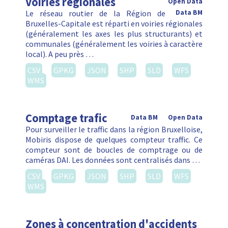
Voiries régionales
Open Data
Le réseau routier de la Région de
Data BM
Bruxelles-Capitale est réparti en voiries régionales
(généralement les axes les plus structurants) et
communales (généralement les voiries à caractère
local). A peu près …
CSV
GPKG
JSON
SHP
SLD
WFS
WMS
Comptage trafic
Data BM
Open Data
Pour surveiller le traffic dans la région Bruxelloise,
Mobiris dispose de quelques compteur traffic. Ce
compteur sont de boucles de comptrage ou de
caméras DAI. Les données sont centralisés dans …
CSV
GPKG
JSON
SHP
SLD
WFS
WMS
Zones à concentration d'accidents