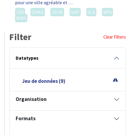
pour une ville agréable et …
CSV
GPKG
JSON
SHP
SLD
WFS
WMS
Filter
Clear Filters
Datatypes
Jeu de données (9)
Organisation
Formats