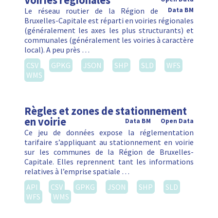
Voiries régionales
Le réseau routier de la Région de
Data BM
Bruxelles-Capitale est réparti en voiries régionales
(généralement les axes les plus structurants) et
communales (généralement les voiries à caractère
local). A peu près …
CSV
GPKG
JSON
SHP
SLD
WFS
WMS
Règles et zones de stationnement
en voirie
Data BM
Open Data
Ce jeu de données expose la réglementation
tarifaire s’appliquant au stationnement en voirie
sur les communes de la Région de Bruxelles-
Capitale. Elles reprennent tant les informations
relatives à l’emprise spatiale …
API
CSV
GPKG
JSON
SHP
SLD
WFS
WMS