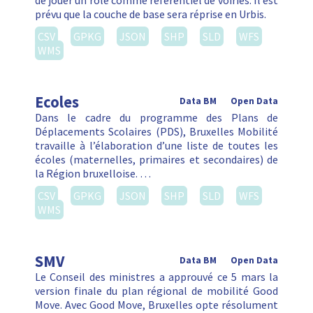
de jouer un rôle comme référentiel de voiries. Il est
prévu que la couche de base sera réprise en Urbis.
CSV
GPKG
JSON
SHP
SLD
WFS
WMS
Ecoles
Data BM
Open Data
Dans le cadre du programme des Plans de
Déplacements Scolaires (PDS), Bruxelles Mobilité
travaille à l’élaboration d’une liste de toutes les
écoles (maternelles, primaires et secondaires) de
la Région bruxelloise. …
CSV
GPKG
JSON
SHP
SLD
WFS
WMS
SMV
Data BM
Open Data
Le Conseil des ministres a approuvé ce 5 mars la
version finale du plan régional de mobilité Good
Move. Avec Good Move, Bruxelles opte résolument