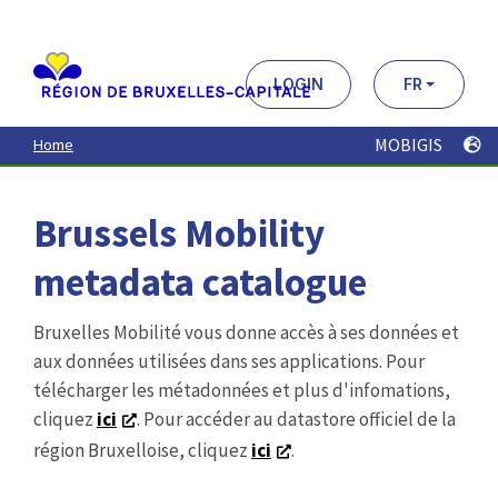
Aller
au
contenu
principal
LOGIN
FR
MOBIGIS
Home
Brussels Mobility
metadata catalogue
Bruxelles Mobilité vous donne accès à ses données et
aux données utilisées dans ses applications. Pour
télécharger les métadonnées et plus d'infomations,
cliquez
ici
. Pour accéder au datastore officiel de la
région Bruxelloise, cliquez
ici
.