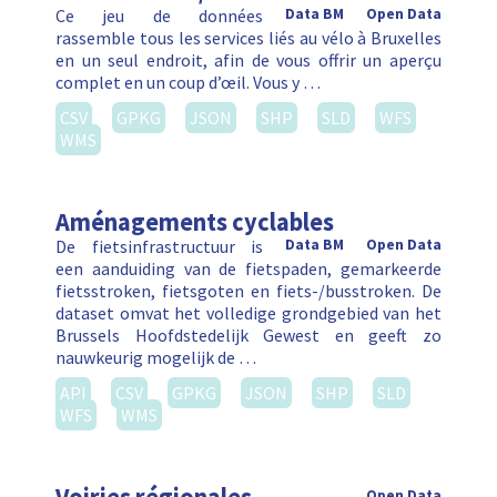
Ce jeu de données
Data BM
Open Data
rassemble tous les services liés au vélo à Bruxelles
en un seul endroit, afin de vous offrir un aperçu
complet en un coup d’œil. Vous y …
CSV
GPKG
JSON
SHP
SLD
WFS
WMS
Aménagements cyclables
De fietsinfrastructuur is
Data BM
Open Data
een aanduiding van de fietspaden, gemarkeerde
fietsstroken, fietsgoten en fiets-/busstroken. De
dataset omvat het volledige grondgebied van het
Brussels Hoofdstedelijk Gewest en geeft zo
nauwkeurig mogelijk de …
API
CSV
GPKG
JSON
SHP
SLD
WFS
WMS
Open Data