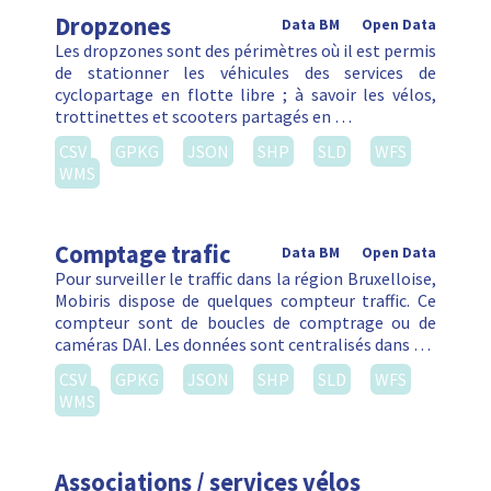
Dropzones
Data BM
Open Data
Les dropzones sont des périmètres où il est permis
de stationner les véhicules des services de
cyclopartage en flotte libre ; à savoir les vélos,
trottinettes et scooters partagés en …
CSV
GPKG
JSON
SHP
SLD
WFS
WMS
Comptage trafic
Data BM
Open Data
Pour surveiller le traffic dans la région Bruxelloise,
Mobiris dispose de quelques compteur traffic. Ce
compteur sont de boucles de comptrage ou de
caméras DAI. Les données sont centralisés dans …
CSV
GPKG
JSON
SHP
SLD
WFS
WMS
Associations / services vélos