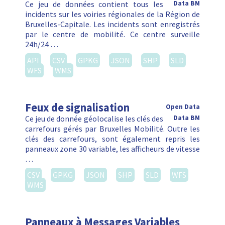
Ce jeu de données contient tous les
Data BM
incidents sur les voiries régionales de la Région de
Bruxelles-Capitale. Les incidents sont enregistrés
par le centre de mobilité. Ce centre surveille
24h/24 …
API
CSV
GPKG
JSON
SHP
SLD
WFS
WMS
Feux de signalisation
Open Data
Ce jeu de donnée géolocalise les clés des
Data BM
carrefours gérés par Bruxelles Mobilité. Outre les
clés des carrefours, sont également repris les
panneaux zone 30 variable, les afficheurs de vitesse
…
CSV
GPKG
JSON
SHP
SLD
WFS
WMS
Panneaux à Messages Variables