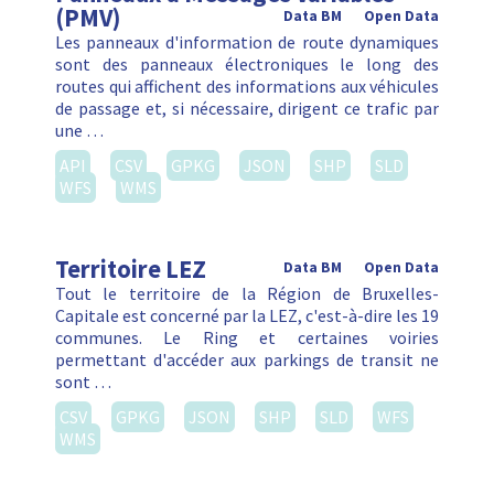
(PMV)
Data BM
Open Data
Les panneaux d'information de route dynamiques
sont des panneaux électroniques le long des
routes qui affichent des informations aux véhicules
de passage et, si nécessaire, dirigent ce trafic par
une …
API
CSV
GPKG
JSON
SHP
SLD
WFS
WMS
Territoire LEZ
Data BM
Open Data
Tout le territoire de la Région de Bruxelles-
Capitale est concerné par la LEZ, c'est-à-dire les 19
communes. Le Ring et certaines voiries
permettant d'accéder aux parkings de transit ne
sont …
CSV
GPKG
JSON
SHP
SLD
WFS
WMS