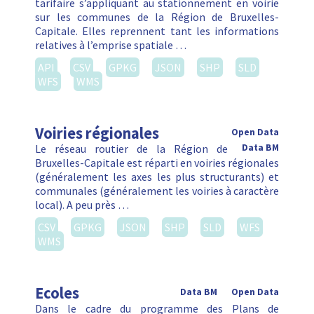
tarifaire s’appliquant au stationnement en voirie
sur les communes de la Région de Bruxelles-
Capitale. Elles reprennent tant les informations
relatives à l’emprise spatiale …
API
CSV
GPKG
JSON
SHP
SLD
WFS
WMS
Voiries régionales
Open Data
Le réseau routier de la Région de
Data BM
Bruxelles-Capitale est réparti en voiries régionales
(généralement les axes les plus structurants) et
communales (généralement les voiries à caractère
local). A peu près …
CSV
GPKG
JSON
SHP
SLD
WFS
WMS
Ecoles
Data BM
Open Data
Dans le cadre du programme des Plans de