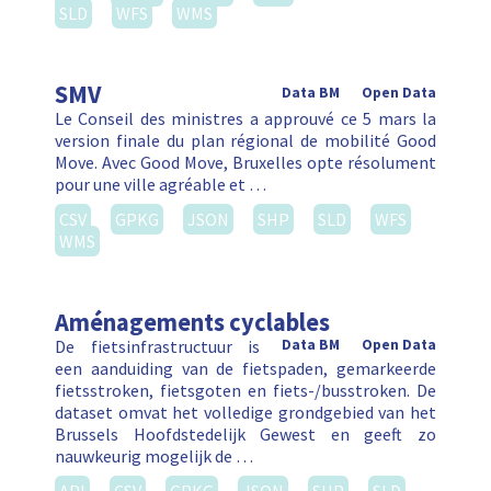
SLD
WFS
WMS
SMV
Data BM
Open Data
Le Conseil des ministres a approuvé ce 5 mars la
version finale du plan régional de mobilité Good
Move. Avec Good Move, Bruxelles opte résolument
pour une ville agréable et …
CSV
GPKG
JSON
SHP
SLD
WFS
WMS
Aménagements cyclables
De fietsinfrastructuur is
Data BM
Open Data
een aanduiding van de fietspaden, gemarkeerde
fietsstroken, fietsgoten en fiets-/busstroken. De
dataset omvat het volledige grondgebied van het
Brussels Hoofdstedelijk Gewest en geeft zo
nauwkeurig mogelijk de …