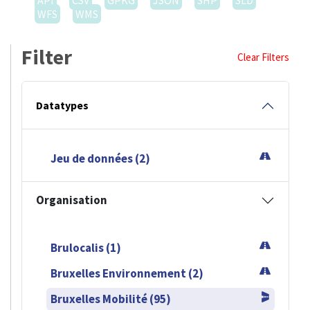
API
CSV
GPKG
JSON
SHP
SLD
WFS
WMS
Filter
Clear Filters
Datatypes
Jeu de données (2)
Organisation
Brulocalis (1)
Bruxelles Environnement (2)
Bruxelles Mobilité (95)