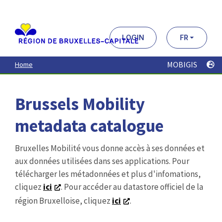
Aller
au
contenu
principal
LOGIN
FR
MOBIGIS
Home
Brussels Mobility
metadata catalogue
Bruxelles Mobilité vous donne accès à ses données et
aux données utilisées dans ses applications. Pour
télécharger les métadonnées et plus d'infomations,
cliquez
ici
. Pour accéder au datastore officiel de la
région Bruxelloise, cliquez
ici
.