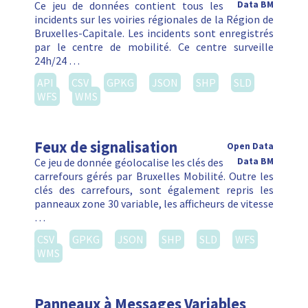
Ce jeu de données contient tous les
Data BM
incidents sur les voiries régionales de la Région de
Bruxelles-Capitale. Les incidents sont enregistrés
par le centre de mobilité. Ce centre surveille
24h/24 …
API
CSV
GPKG
JSON
SHP
SLD
WFS
WMS
Feux de signalisation
Open Data
Ce jeu de donnée géolocalise les clés des
Data BM
carrefours gérés par Bruxelles Mobilité. Outre les
clés des carrefours, sont également repris les
panneaux zone 30 variable, les afficheurs de vitesse
…
CSV
GPKG
JSON
SHP
SLD
WFS
WMS
Panneaux à Messages Variables