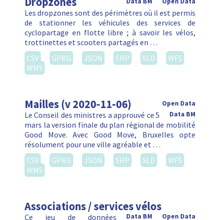
Dropzones
Data BM
Open Data
Les dropzones sont des périmètres où il est permis
de stationner les véhicules des services de
cyclopartage en flotte libre ; à savoir les vélos,
trottinettes et scooters partagés en …
CSV
GPKG
JSON
SHP
SLD
WFS
WMS
Mailles (v 2020-11-06)
Open Data
Le Conseil des ministres a approuvé ce 5
Data BM
mars la version finale du plan régional de mobilité
Good Move. Avec Good Move, Bruxelles opte
résolument pour une ville agréable et …
CSV
GPKG
JSON
SHP
SLD
WFS
WMS
Associations / services vélos
Ce jeu de données
Data BM
Open Data