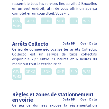
rassemble tous les services liés au vélo à Bruxelles
en un seul endroit, afin de vous offrir un aperçu
complet en un coup d’œil. Vous y …
CSV
GPKG
JSON
SHP
SLD
WFS
WMS
Arrêts Collecto
Data BM
Open Data
Ce jeu de donnée géolocalise les arrêts Collecto.
Collecto est un service de taxis collectifs
disponible 7j/7 entre 23 heures et 6 heures du
matin sur tout le territoire de …
CSV
GPKG
JSON
SHP
SLD
WFS
WMS
Règles et zones de stationnement
en voirie
Data BM
Open Data
Ce jeu de données expose la réglementation