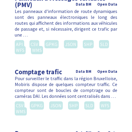
(PMV)
Data BM
Open Data
Les panneaux d'information de route dynamiques
sont des panneaux électroniques le long des
routes qui affichent des informations aux véhicules
de passage et, si nécessaire, dirigent ce trafic par
une …
API
CSV
GPKG
JSON
SHP
SLD
WFS
WMS
Comptage trafic
Data BM
Open Data
Pour surveiller le traffic dans la région Bruxelloise,
Mobiris dispose de quelques compteur traffic. Ce
compteur sont de boucles de comptrage ou de
caméras DAI. Les données sont centralisés dans …
CSV
GPKG
JSON
SHP
SLD
WFS
WMS