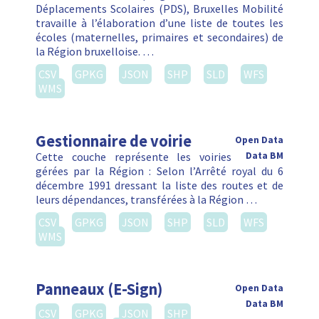
Déplacements Scolaires (PDS), Bruxelles Mobilité
travaille à l’élaboration d’une liste de toutes les
écoles (maternelles, primaires et secondaires) de
la Région bruxelloise. …
CSV
GPKG
JSON
SHP
SLD
WFS
WMS
Gestionnaire de voirie
Open Data
Cette couche représente les voiries
Data BM
gérées par la Région : Selon l’Arrêté royal du 6
décembre 1991 dressant la liste des routes et de
leurs dépendances, transférées à la Région …
CSV
GPKG
JSON
SHP
SLD
WFS
WMS
Panneaux (E-Sign)
Open Data
Data BM
CSV
GPKG
JSON
SHP