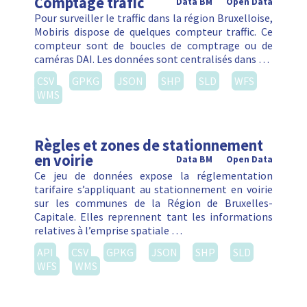
Comptage trafic
Data BM
Open Data
Pour surveiller le traffic dans la région Bruxelloise,
Mobiris dispose de quelques compteur traffic. Ce
compteur sont de boucles de comptrage ou de
caméras DAI. Les données sont centralisés dans …
CSV
GPKG
JSON
SHP
SLD
WFS
WMS
Règles et zones de stationnement
en voirie
Data BM
Open Data
Ce jeu de données expose la réglementation
tarifaire s’appliquant au stationnement en voirie
sur les communes de la Région de Bruxelles-
Capitale. Elles reprennent tant les informations
relatives à l’emprise spatiale …
API
CSV
GPKG
JSON
SHP
SLD
WFS
WMS