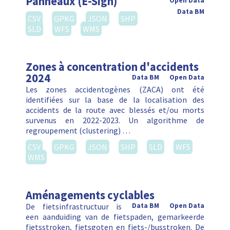
Panneaux (E-Sign)
Open Data
Data BM
CSV
GPKG
JSON
SHP
SLD
WFS
WMS
Zones à concentration d'accidents
2024
Data BM
Open Data
Les zones accidentogènes (ZACA) ont été
identifiées sur la base de la localisation des
accidents de la route avec blessés et/ou morts
survenus en 2022-2023. Un algorithme de
regroupement (clustering) …
CSV
GPKG
JSON
SHP
SLD
WFS
WMS
Aménagements cyclables
De fietsinfrastructuur is
Data BM
Open Data
een aanduiding van de fietspaden, gemarkeerde
fietsstroken, fietsgoten en fiets-/busstroken. De