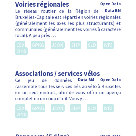
Voiries régionales
Open Data
Le réseau routier de la Région de
Data BM
Bruxelles-Capitale est réparti en voiries régionales
(généralement les axes les plus structurants) et
communales (généralement les voiries à caractère
local). A peu près …
CSV
GPKG
JSON
SHP
SLD
WFS
WMS
Associations / services vélos
Ce jeu de données
Data BM
Open Data
rassemble tous les services liés au vélo à Bruxelles
en un seul endroit, afin de vous offrir un aperçu
complet en un coup d’œil. Vous y …
CSV
GPKG
JSON
SHP
SLD
WFS
WMS