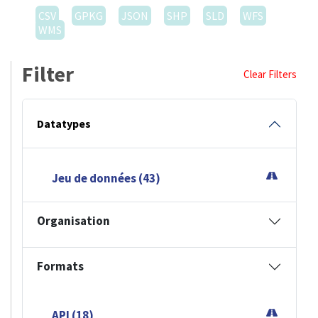
CSV
GPKG
JSON
SHP
SLD
WFS
WMS
Filter
Clear Filters
Datatypes
Jeu de données (43)
Organisation
Formats
API (18)