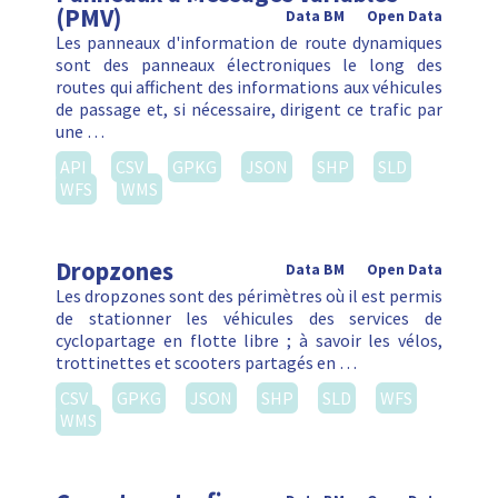
(PMV)
Data BM
Open Data
Les panneaux d'information de route dynamiques
sont des panneaux électroniques le long des
routes qui affichent des informations aux véhicules
de passage et, si nécessaire, dirigent ce trafic par
une …
API
CSV
GPKG
JSON
SHP
SLD
WFS
WMS
Dropzones
Data BM
Open Data
Les dropzones sont des périmètres où il est permis
de stationner les véhicules des services de
cyclopartage en flotte libre ; à savoir les vélos,
trottinettes et scooters partagés en …
CSV
GPKG
JSON
SHP
SLD
WFS
WMS