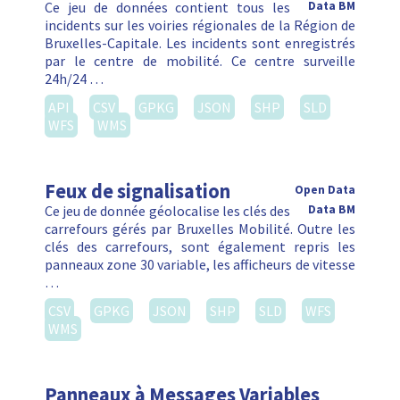
Ce jeu de données contient tous les
Data BM
incidents sur les voiries régionales de la Région de
Bruxelles-Capitale. Les incidents sont enregistrés
par le centre de mobilité. Ce centre surveille
24h/24 …
API
CSV
GPKG
JSON
SHP
SLD
WFS
WMS
Feux de signalisation
Open Data
Ce jeu de donnée géolocalise les clés des
Data BM
carrefours gérés par Bruxelles Mobilité. Outre les
clés des carrefours, sont également repris les
panneaux zone 30 variable, les afficheurs de vitesse
…
CSV
GPKG
JSON
SHP
SLD
WFS
WMS
Panneaux à Messages Variables