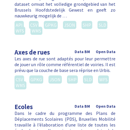
dataset omvat het volledige grondgebied van het
Brussels Hoofdstedelijk Gewest en geeft zo
nauwkeurig mogelijk de …
API
CSV
GPKG
JSON
SHP
SLD
WFS
WMS
Axes de rues
Data BM
Open Data
Les axes de rue sont adaptés pour leur permettre
de jouer un rôle comme référentiel de voiries. Il est
prévu que la couche de base sera réprise en Urbis.
CSV
GPKG
JSON
SHP
SLD
WFS
WMS
Ecoles
Data BM
Open Data
Dans le cadre du programme des Plans de
Déplacements Scolaires (PDS), Bruxelles Mobilité
travaille à l’élaboration d’une liste de toutes les