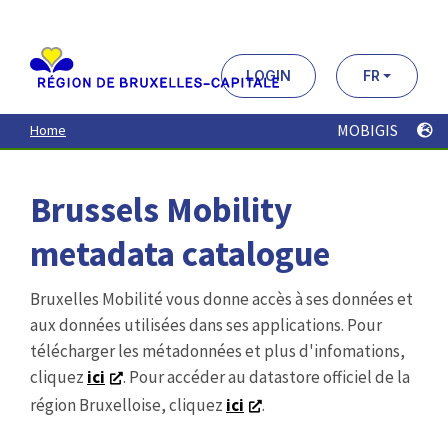
Aller
au
contenu
principal
LOGIN
FR
MOBIGIS
Home
Brussels Mobility
metadata catalogue
Bruxelles Mobilité vous donne accès à ses données et
aux données utilisées dans ses applications. Pour
télécharger les métadonnées et plus d'infomations,
cliquez
ici
. Pour accéder au datastore officiel de la
région Bruxelloise, cliquez
ici
.