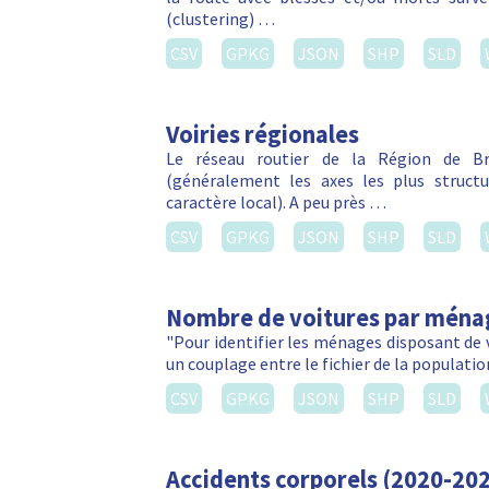
(clustering) …
CSV
GPKG
JSON
SHP
SLD
Voiries régionales
Le réseau routier de la Région de Bru
(généralement les axes les plus struct
caractère local). A peu près …
CSV
GPKG
JSON
SHP
SLD
Nombre de voitures par ména
"Pour identifier les ménages disposant de 
un couplage entre le fichier de la populatio
CSV
GPKG
JSON
SHP
SLD
Accidents corporels (2020-20