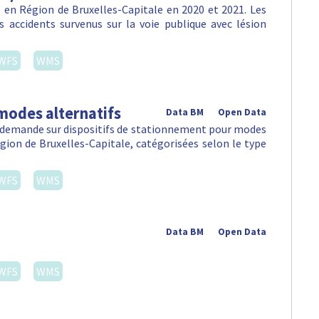
en Région de Bruxelles-Capitale en 2020 et 2021. Les
 accidents survenus sur la voie publique avec lésion
WFS
WMS
modes alternatifs
Data BM
Open Data
la demande sur dispositifs de stationnement pour modes
égion de Bruxelles-Capitale, catégorisées selon le type
WFS
WMS
Data BM
Open Data
WFS
WMS