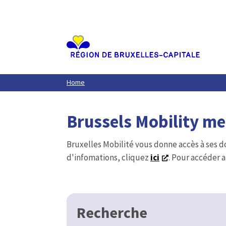
Aller
au
contenu
principal
Home
Brussels Mobility m
Bruxelles Mobilité vous donne accès à ses d
d'infomations, cliquez
ici
. Pour accéder a
Recherche