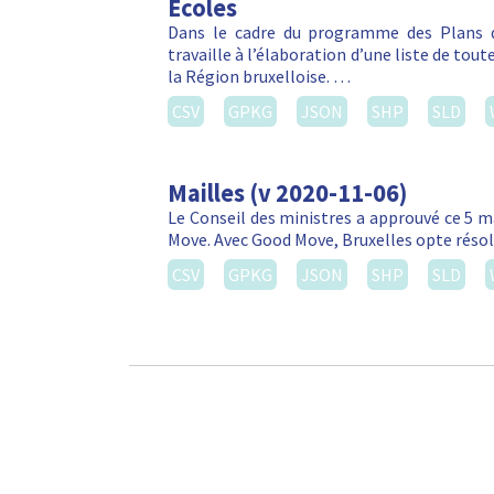
Ecoles
Dans le cadre du programme des Plans d
travaille à l’élaboration d’une liste de tou
la Région bruxelloise. …
CSV
GPKG
JSON
SHP
SLD
Mailles (v 2020-11-06)
Le Conseil des ministres a approuvé ce 5 m
Move. Avec Good Move, Bruxelles opte réso
CSV
GPKG
JSON
SHP
SLD