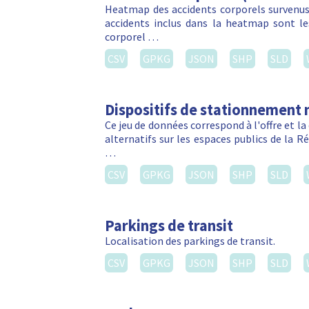
Heatmap des accidents corporels survenus 
accidents inclus dans la heatmap sont les
corporel …
CSV
GPKG
JSON
SHP
SLD
Dispositifs de stationnement 
Ce jeu de données correspond à l'offre et 
alternatifs sur les espaces publics de la R
…
CSV
GPKG
JSON
SHP
SLD
Parkings de transit
Localisation des parkings de transit.
CSV
GPKG
JSON
SHP
SLD