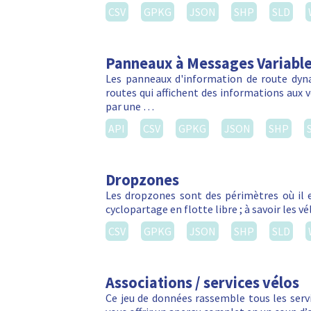
CSV
GPKG
JSON
SHP
SLD
Panneaux à Messages Variabl
Les panneaux d'information de route dyn
routes qui affichent des informations aux vé
par une …
API
CSV
GPKG
JSON
SHP
Dropzones
Les dropzones sont des périmètres où il e
cyclopartage en flotte libre ; à savoir les 
CSV
GPKG
JSON
SHP
SLD
Associations / services vélos
Ce jeu de données rassemble tous les servic