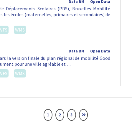
Data BM
Open Data
e Déplacements Scolaires (PDS), Bruxelles Mobilité
tes les écoles (maternelles, primaires et secondaires) de
WFS
WMS
Data BM
Open Data
ars la version finale du plan régional de mobilité Good
lument pour une ville agréable et …
WFS
WMS
1
2
3