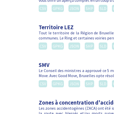
vous offrir un aperçu complet en un coup d’
CSV
GPKG
JSON
SHP
SLD
Territoire LEZ
Tout le territoire de la Région de Bruxelle
communes. Le Ring et certaines voiries per
CSV
GPKG
JSON
SHP
SLD
SMV
Le Conseil des ministres a approuvé ce 5 m
Move. Avec Good Move, Bruxelles opte réso
CSV
GPKG
JSON
SHP
SLD
Zones à concentration d'acci
Les zones accidentogènes (ZACA) ont été ide
la route avec blessés et/ou morts sur