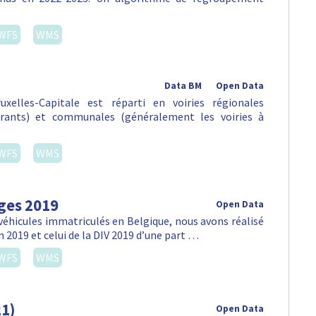
WFS
WMS
Data BM
Open Data
xelles-Capitale est réparti en voiries régionales
urants) et communales (généralement les voiries à
WFS
WMS
ges 2019
Open Data
véhicules immatriculés en Belgique, nous avons réalisé
n 2019 et celui de la DIV 2019 d’une part …
WFS
WMS
21)
Open Data