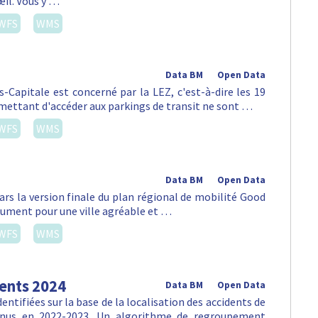
œil. Vous y …
WFS
WMS
Data BM
Open Data
s-Capitale est concerné par la LEZ, c'est-à-dire les 19
mettant d'accéder aux parkings de transit ne sont …
WFS
WMS
Data BM
Open Data
ars la version finale du plan régional de mobilité Good
lument pour une ville agréable et …
WFS
WMS
dents 2024
Data BM
Open Data
ntifiées sur la base de la localisation des accidents de
venus en 2022-2023. Un algorithme de regroupement