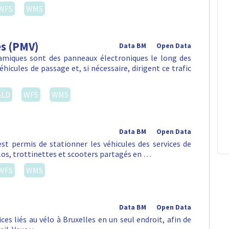
WFS
WMS
es (PMV)
Data BM
Open Data
amiques sont des panneaux électroniques le long des
hicules de passage et, si nécessaire, dirigent ce trafic
SLD
WFS
WMS
Data BM
Open Data
st permis de stationner les véhicules des services de
vélos, trottinettes et scooters partagés en …
WFS
WMS
Data BM
Open Data
es liés au vélo à Bruxelles en un seul endroit, afin de