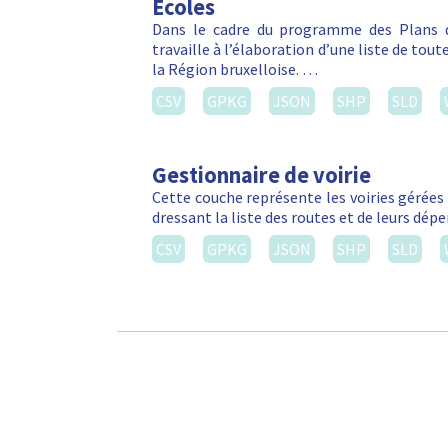
Ecoles
Dans le cadre du programme des Plans d
travaille à l’élaboration d’une liste de tou
la Région bruxelloise. …
CSV
GPKG
JSON
SHP
SLD
Gestionnaire de voirie
Cette couche représente les voiries gérées 
dressant la liste des routes et de leurs dé
CSV
GPKG
JSON
SHP
SLD