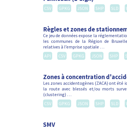
CSV
GPKG
JSON
SHP
SLD
Règles et zones de stationnem
Ce jeu de données expose la réglementation
les communes de la Région de Bruxelles
relatives à l’emprise spatiale …
API
CSV
GPKG
JSON
SHP
Zones à concentration d'acci
Les zones accidentogènes (ZACA) ont été ide
la route avec blessés et/ou morts sur
(clustering) …
CSV
GPKG
JSON
SHP
SLD
SMV