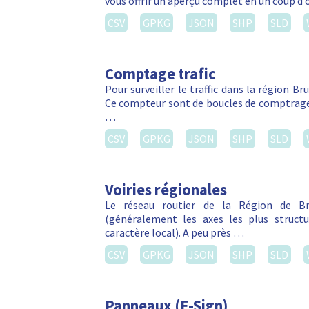
vous offrir un aperçu complet en un coup d’
CSV
GPKG
JSON
SHP
SLD
Comptage trafic
Pour surveiller le traffic dans la région Br
Ce compteur sont de boucles de comptrage 
…
CSV
GPKG
JSON
SHP
SLD
Voiries régionales
Le réseau routier de la Région de Bru
(généralement les axes les plus struct
caractère local). A peu près …
CSV
GPKG
JSON
SHP
SLD
Panneaux (E-Sign)