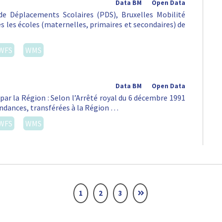
Data BM
Open Data
e Déplacements Scolaires (PDS), Bruxelles Mobilité
tes les écoles (maternelles, primaires et secondaires) de
WFS
WMS
Data BM
Open Data
par la Région : Selon l’Arrêté royal du 6 décembre 1991
pendances, transférées à la Région …
WFS
WMS
1
2
3