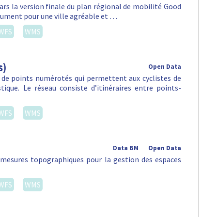
ars la version finale du plan régional de mobilité Good
lument pour une ville agréable et …
WFS
WMS
s)
Open Data
 de points numérotés qui permettent aux cyclistes de
stique. Le réseau consiste d’itinéraires entre points-
WFS
WMS
Data BM
Open Data
s mesures topographiques pour la gestion des espaces
WFS
WMS