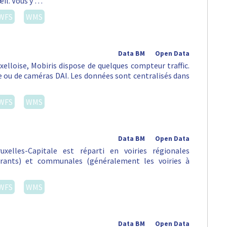
œil. Vous y …
WFS
WMS
Data BM
Open Data
uxelloise, Mobiris dispose de quelques compteur traffic.
ou de caméras DAI. Les données sont centralisés dans
WFS
WMS
Data BM
Open Data
xelles-Capitale est réparti en voiries régionales
urants) et communales (généralement les voiries à
WFS
WMS
Data BM
Open Data