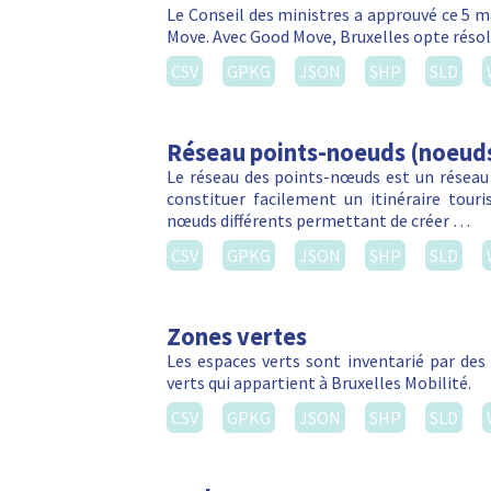
Le Conseil des ministres a approuvé ce 5 m
Move. Avec Good Move, Bruxelles opte réso
CSV
GPKG
JSON
SHP
SLD
Réseau points-noeuds (noeud
Le réseau des points-nœuds est un réseau
constituer facilement un itinéraire touri
nœuds différents permettant de créer …
CSV
GPKG
JSON
SHP
SLD
Zones vertes
Les espaces verts sont inventarié par de
verts qui appartient à Bruxelles Mobilité.
CSV
GPKG
JSON
SHP
SLD