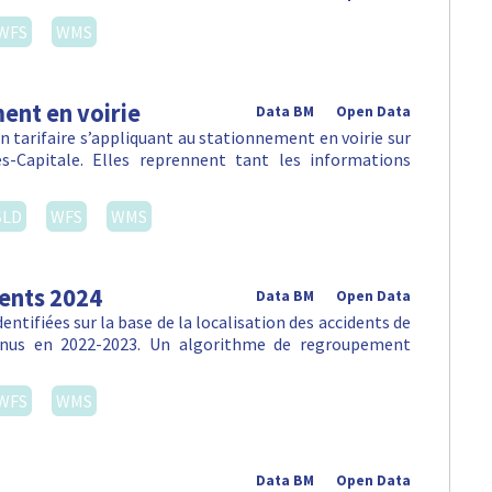
WFS
WMS
ent en voirie
Data BM
Open Data
 tarifaire s’appliquant au stationnement en voirie sur
-Capitale. Elles reprennent tant les informations
SLD
WFS
WMS
dents 2024
Data BM
Open Data
ntifiées sur la base de la localisation des accidents de
venus en 2022-2023. Un algorithme de regroupement
WFS
WMS
Data BM
Open Data