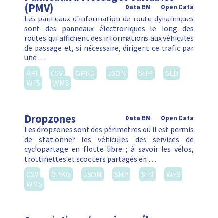
(PMV)
Data BM
Open Data
Les panneaux d'information de route dynamiques
sont des panneaux électroniques le long des
routes qui affichent des informations aux véhicules
de passage et, si nécessaire, dirigent ce trafic par
une …
API
CSV
GPKG
JSON
SHP
SLD
WFS
WMS
Dropzones
Data BM
Open Data
Les dropzones sont des périmètres où il est permis
de stationner les véhicules des services de
cyclopartage en flotte libre ; à savoir les vélos,
trottinettes et scooters partagés en …
CSV
GPKG
JSON
SHP
SLD
WFS
WMS