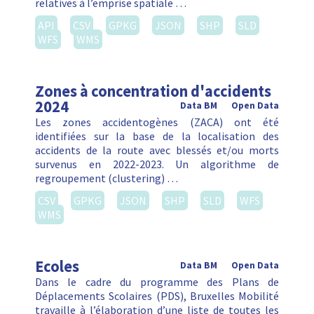
relatives à l’emprise spatiale …
API
CSV
GPKG
JSON
SHP
SLD
WFS
WMS
Zones à concentration d'accidents
2024
Data BM
Open Data
Les zones accidentogènes (ZACA) ont été
identifiées sur la base de la localisation des
accidents de la route avec blessés et/ou morts
survenus en 2022-2023. Un algorithme de
regroupement (clustering) …
CSV
GPKG
JSON
SHP
SLD
WFS
WMS
Ecoles
Data BM
Open Data
Dans le cadre du programme des Plans de
Déplacements Scolaires (PDS), Bruxelles Mobilité
travaille à l’élaboration d’une liste de toutes les