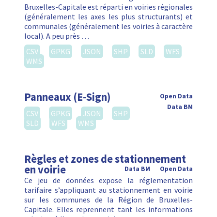
Bruxelles-Capitale est réparti en voiries régionales
(généralement les axes les plus structurants) et
communales (généralement les voiries à caractère
local). A peu près …
CSV
GPKG
JSON
SHP
SLD
WFS
WMS
Panneaux (E-Sign)
Open Data
Data BM
CSV
GPKG
JSON
SHP
SLD
WFS
WMS
Règles et zones de stationnement
en voirie
Data BM
Open Data
Ce jeu de données expose la réglementation
tarifaire s’appliquant au stationnement en voirie
sur les communes de la Région de Bruxelles-
Capitale. Elles reprennent tant les informations