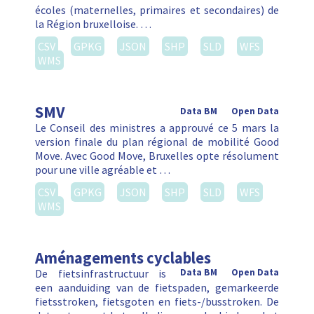
écoles (maternelles, primaires et secondaires) de
la Région bruxelloise. …
CSV
GPKG
JSON
SHP
SLD
WFS
WMS
SMV
Data BM
Open Data
Le Conseil des ministres a approuvé ce 5 mars la
version finale du plan régional de mobilité Good
Move. Avec Good Move, Bruxelles opte résolument
pour une ville agréable et …
CSV
GPKG
JSON
SHP
SLD
WFS
WMS
Aménagements cyclables
De fietsinfrastructuur is
Data BM
Open Data
een aanduiding van de fietspaden, gemarkeerde
fietsstroken, fietsgoten en fiets-/busstroken. De