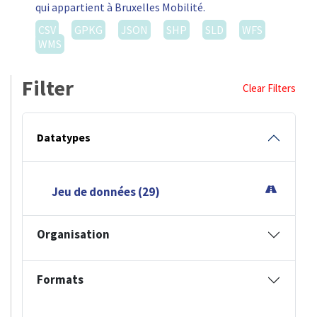
qui appartient à Bruxelles Mobilité.
CSV
GPKG
JSON
SHP
SLD
WFS
WMS
Filter
Clear Filters
Datatypes
Jeu de données (29)
Organisation
Formats