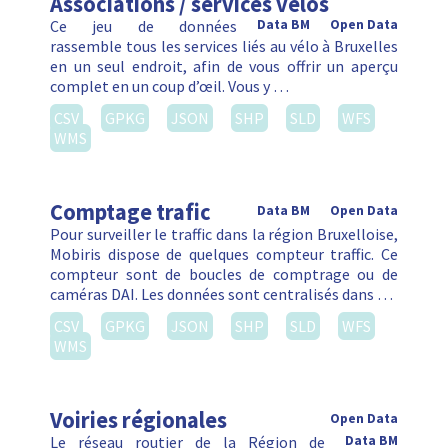
Associations / services vélos
Ce jeu de données
Data BM
Open Data
rassemble tous les services liés au vélo à Bruxelles
en un seul endroit, afin de vous offrir un aperçu
complet en un coup d’œil. Vous y …
CSV
GPKG
JSON
SHP
SLD
WFS
WMS
Comptage trafic
Data BM
Open Data
Pour surveiller le traffic dans la région Bruxelloise,
Mobiris dispose de quelques compteur traffic. Ce
compteur sont de boucles de comptrage ou de
caméras DAI. Les données sont centralisés dans …
CSV
GPKG
JSON
SHP
SLD
WFS
WMS
Voiries régionales
Open Data
Le réseau routier de la Région de
Data BM