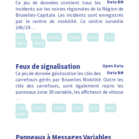
Ce jeu de données contient tous les
Data BM
incidents sur les voiries régionales de la Région de
Bruxelles-Capitale. Les incidents sont enregistrés
par le centre de mobilité. Ce centre surveille
24h/24 …
API
CSV
GPKG
JSON
SHP
SLD
WFS
WMS
Feux de signalisation
Open Data
Ce jeu de donnée géolocalise les clés des
Data BM
carrefours gérés par Bruxelles Mobilité. Outre les
clés des carrefours, sont également repris les
panneaux zone 30 variable, les afficheurs de vitesse
…
CSV
GPKG
JSON
SHP
SLD
WFS
WMS
Panneaux à Messages Variables