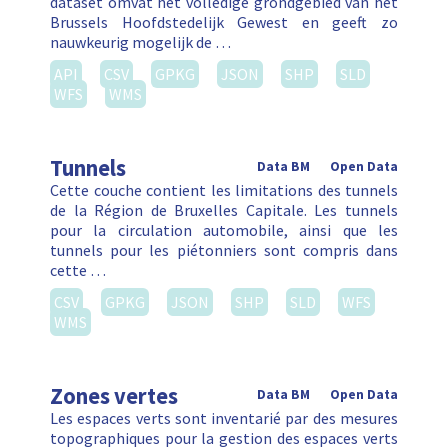
dataset omvat het volledige grondgebied van het
Brussels Hoofdstedelijk Gewest en geeft zo
nauwkeurig mogelijk de …
API
CSV
GPKG
JSON
SHP
SLD
WFS
WMS
Tunnels
Data BM
Open Data
Cette couche contient les limitations des tunnels
de la Région de Bruxelles Capitale. Les tunnels
pour la circulation automobile, ainsi que les
tunnels pour les piétonniers sont compris dans
cette …
CSV
GPKG
JSON
SHP
SLD
WFS
WMS
Zones vertes
Data BM
Open Data
Les espaces verts sont inventarié par des mesures
topographiques pour la gestion des espaces verts