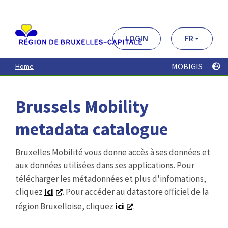
Aller
au
contenu
principal
LOGIN
FR
MOBIGIS
Home
Brussels Mobility
metadata catalogue
Bruxelles Mobilité vous donne accès à ses données et
aux données utilisées dans ses applications. Pour
télécharger les métadonnées et plus d'infomations,
cliquez
ici
. Pour accéder au datastore officiel de la
région Bruxelloise, cliquez
ici
.