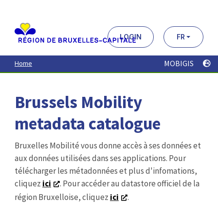
Aller
au
contenu
principal
LOGIN
FR
MOBIGIS
Home
Brussels Mobility
metadata catalogue
Bruxelles Mobilité vous donne accès à ses données et
aux données utilisées dans ses applications. Pour
télécharger les métadonnées et plus d'infomations,
cliquez
ici
. Pour accéder au datastore officiel de la
région Bruxelloise, cliquez
ici
.