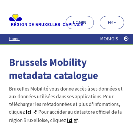
Aller
au
contenu
principal
LOGIN
FR
MOBIGIS
Home
Brussels Mobility
metadata catalogue
Bruxelles Mobilité vous donne accès à ses données et
aux données utilisées dans ses applications. Pour
télécharger les métadonnées et plus d'infomations,
cliquez
ici
. Pour accéder au datastore officiel de la
région Bruxelloise, cliquez
ici
.