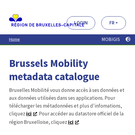
Aller
au
contenu
principal
LOGIN
FR
MOBIGIS
Home
Brussels Mobility
metadata catalogue
Bruxelles Mobilité vous donne accès à ses données et
aux données utilisées dans ses applications. Pour
télécharger les métadonnées et plus d'infomations,
cliquez
ici
. Pour accéder au datastore officiel de la
région Bruxelloise, cliquez
ici
.