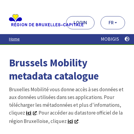
Aller
au
contenu
principal
LOGIN
FR
MOBIGIS
Home
Brussels Mobility
metadata catalogue
Bruxelles Mobilité vous donne accès à ses données et
aux données utilisées dans ses applications. Pour
télécharger les métadonnées et plus d'infomations,
cliquez
ici
. Pour accéder au datastore officiel de la
région Bruxelloise, cliquez
ici
.