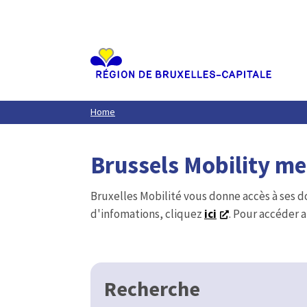
Aller
au
contenu
principal
Home
Brussels Mobility m
Bruxelles Mobilité vous donne accès à ses d
d'infomations, cliquez
ici
. Pour accéder a
Recherche