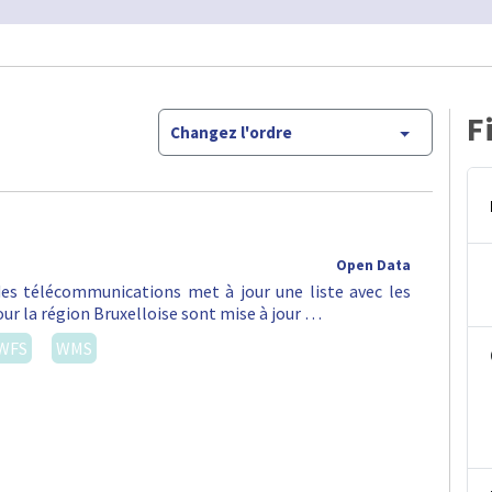
F
Changez l'ordre
Open Data
 des télécommunications met à jour une liste avec les
ur la région Bruxelloise sont mise à jour …
WFS
WMS