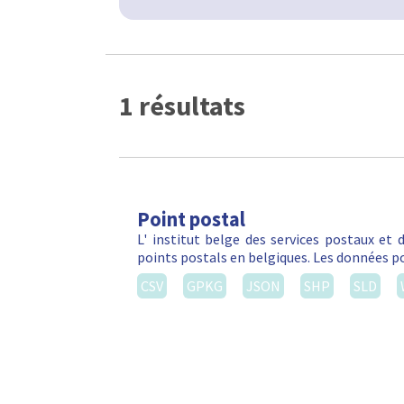
1 résultats
Point postal
L' institut belge des services postaux et
points postals en belgiques. Les données po
CSV
GPKG
JSON
SHP
SLD